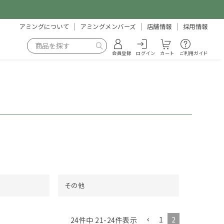
アミングについて
アミングメンバーズ
店舗情報
採用情報
会員登録
ログイン
カート
ご利用ガイド
その他
1
2
24
件中
21
-
24
件表示