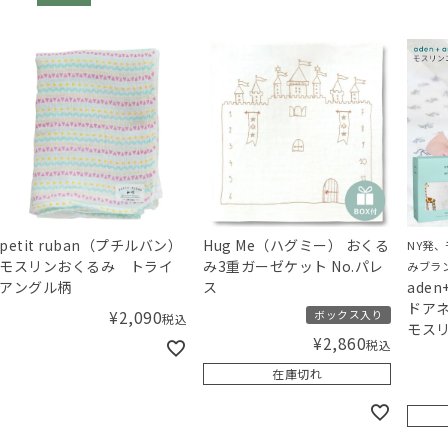
petit ruban（プチルバン）
Hug Me（ハグミー） おくる
NY発
モスリンおくるみ トライ
み3重ガーゼケット No.パレ
みブラ
アングル柄
ス
ade
ドア
¥
2,090
ボックス入り
税込
モス
¥
2,860
税込
み 2
ャム ju
在庫切れ
pack