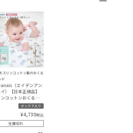
、モスリンコットン製のおくる
ンド
n+anais（エイデンアン
ネイ）【日本正規品】
リンコットンおくる
枚セット ジャングルジ
ボックス入り
ngle jam swaddle 2
¥
4,730
税込
在庫切れ