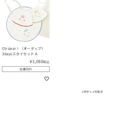
Oh dear！（オーディア）
3daysスタイセット A
¥
3,080
税込
在庫切れ
1
件中
1
-
1
件表示