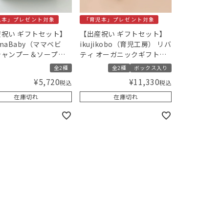
児本」プレゼント対象
「育児本」プレゼント対象
祝い ギフトセット】
【出産祝い ギフトセット】
maBaby（ママベビ
ikujikobo（育児工房） リバ
シャンプー＆ソープと
ティ オーガニックギフト／
jikobo（育児工房）沐浴
Amingオリジナルセット
全2種
全2種
ボックス入り
ト 【ギフトボックス
¥
5,720
¥
11,330
税込
税込
／Amingオリジナル
ト
在庫切れ
在庫切れ