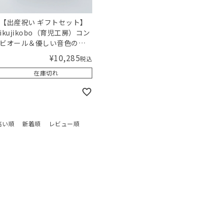
【出産祝い ギフトセット】
ikujikobo（育児工房）コン
ビオール＆優しい音色のガ
ラガラセット（ピンク）
¥
10,285
税込
【ギフトボックス入り】／
在庫切れ
Amingオリジナルセット
高い順
新着順
レビュー順