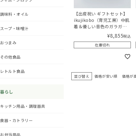
【出産祝い ギフトセット】
調味料・オイル
ikujikobo（育児工房）中肌
着＆優しい音色のガラガラ
スープ・味噌汁
セット（ブルー） 【ギフ
¥
8,855
税込
トボックス入り】／Aming
おつまみ
在庫切れ
オリジナルセット
その他食品
レトルト食品
並び替え
価格が安い順
価格が
暮らし
キッチン用品・調理器具
食器・カトラリー
お弁当用品