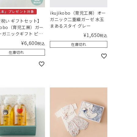
児本」プレゼント対象
ikujikobo（育児工房）オー
ガニック二重織ガーゼ 水玉
祝い ギフトセット】
まあるスタイ グレー
jikobo（育児工房）ガー
ーガニックギフト ピン
¥
1,650
税込
ギフトボックス入り】
¥
6,600
税込
在庫切れ
ingオリジナルセット
在庫切れ