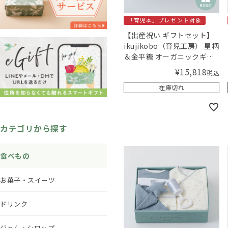
「育児本」プレゼント対象
【出産祝い ギフトセット】
ikujikobo（育児工房） 星柄
＆金平糖 オーガニックギフ
ト ブルー 【ギフトボックス
¥
15,818
税込
入り】／Amingオリジナル
在庫切れ
セット
カテゴリから探す
食べもの
お菓子・スイーツ
ドリンク
ジャム・シロップ