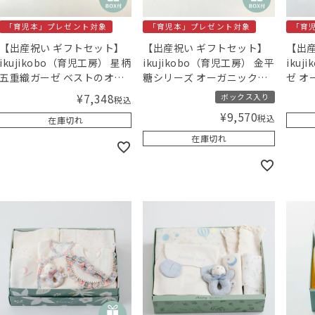
「育児本」プレゼント対象
「育児本」プレゼント対象
「育
【出産祝い ギフトセット】
【出産祝い ギフトセット】
【出産
ikujikobo（育児工房） 星柄
ikujikobo（育児工房） 金平
iku
五重織ガーゼ ベストのオー
糖シリーズ オーガニックギ
ゼ オ
ガニックギフト ピンク
フト ブルー （50-70cm）
ク【
¥
7,348
ボックス入り
税込
（50-70cm）【ギフトボッ
【ギフトボックス入り】／
／Am
¥
9,570
税込
在庫切れ
クス入り】／Amingオリジ
Amingオリジナルセット
ナルセット
在庫切れ