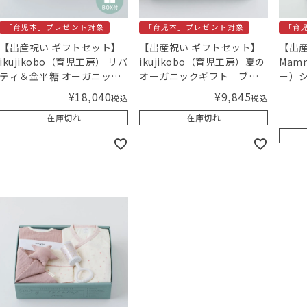
「育児本」プレゼント対象
「育児本」プレゼント対象
「育
【出産祝い ギフトセット】
【出産祝い ギフトセット】
【出産
ikujikobo（育児工房） リバ
ikujikobo（育児工房）夏の
Mam
ティ＆金平糖 オーガニック
オーガニックギフト ブル
ー）
ギフト ピンク【ギフトボッ
ー【ギフトボックス入り】
iku
¥
18,040
¥
9,845
税込
税込
クス入り】／Amingオリジ
／Amingオリジナルセット
布セッ
在庫切れ
在庫切れ
ナルセット
入り】
セッ