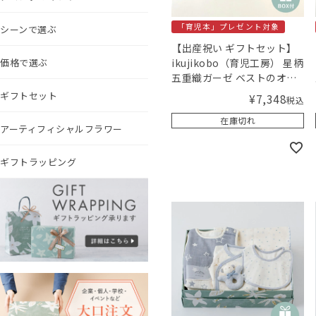
「育児本」プレゼント対象
シーンで選ぶ
【出産祝い ギフトセット】
価格で選ぶ
ikujikobo（育児工房） 星柄
五重織ガーゼ ベストのオー
ガニックギフト グレー
ギフトセット
¥
7,348
税込
（50-70cm）【ギフトボッ
在庫切れ
クス入り】／Amingオリジ
アーティフィシャルフラワー
ナルセット
ギフトラッピング