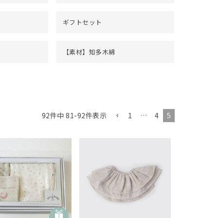
ギフトセット
【素材】知多木綿
1
…
4
5
92
件中
81
-
92
件表示