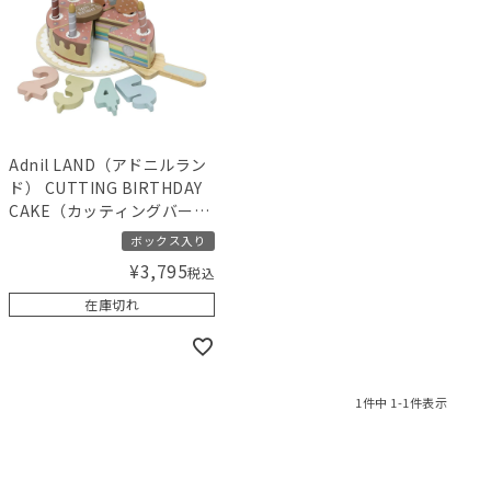
Adnil LAND（アドニルラン
ド） CUTTING BIRTHDAY
CAKE（カッティングバース
デーケーキ）
ボックス入り
¥
3,795
税込
在庫切れ
1
件中
1
-
1
件表示