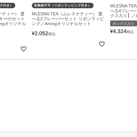
MLESNA T
グ付き）
包装紙不可（リボンラッピング付き）
べる4フレー
スナティー） 選
MLESNA TEA（ムレスナティー） 選
クス入り】／A
キーのセット
べる2フレーバーセット リボンラッピ
ngオリジナル
ング／Amingオリジナルセット
ボックス入り
4,324
¥
税込
2,052
¥
税込