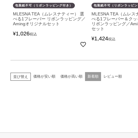
包装紙不可（リボンラッピング付き）
包装紙不可（リボンラッピン
MLESNA TEA（ムレスナティー） 選
MLESNA TEA（ムレ
べる1フレーバー リボンラッピング／
べる1フレーバー＆クッ
Amingオリジナルセット
リボンラッピング／Ami
セット
1,026
¥
税込
1,424
¥
税込
価格が安い順
価格が高い順
新着順
レビュー順
並び替え