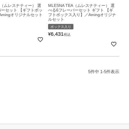
EA（ムレスナティー） 選
MLESNA TEA（ムレスナティー） 選
バーセット 【ギフトボッ
べる6フレーバーセット ギフト 【ギ
mingオリジナルセット
フトボックス入り】／Amingオリジナ
ルセット
ボックス入り
6,431
¥
税込
5
件中
1
-
5
件表示