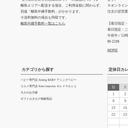
離島エリアへ配送する場合、ご利用金額に関わらず、
※オンライン
別途「離島中継手数料」がかかります。
注文の翌営業
※送料無料の場合も同様です。
離島中継手数料一覧はこちら
【着日指定・
着日指定：ご
午前中／12時-
時-21時
MORE
カテゴリから探す
定休日カ
ベビー専門店 Aming BABY アミングベビー
コスメ専門店 Kirei maeche キレイマルシェ
日
月
大人のお洋服
1
2
ギフトカタログ掲載商品
8
9
15
16
22
23