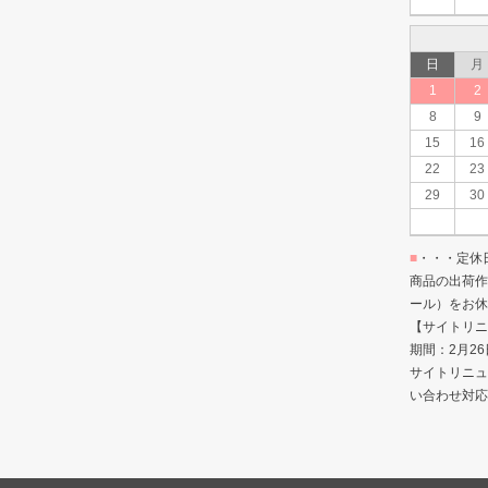
日
月
1
2
8
9
15
16
22
23
29
30
■
・・・定休
商品の出荷作
ール）をお休
【サイトリニ
期間：2月26
サイトリニュ
い合わせ対応