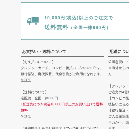
10,000円(税込)以上のご注文で
送料無料
（全国一律660円）
お支払い・送料について
配送につ
【お支払いについて】
佐川急便にて
クレジットカード、コンビニ後払い、Amazon Pay、
※海外からの
銀行振込、郵便振替、代金引換がご利用になれます。
ん
MORE
【クレジット・
【送料について】
ご注文の4営
宅配便 全国一律660円
【コンビニ後
1配送先につき税込10,000円以上のお買い上げで
送料
後払いに係る
無料
【銀行振込・
MORE
ご入金確認後
※万が一、発
【沖縄県全土を含む離島エリアへの配送について】
ます。