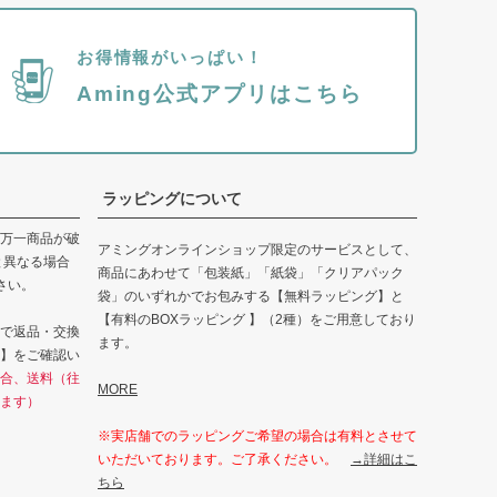
お得情報がいっぱい！
Aming公式アプリはこちら
ラッピングについて
万一商品が破
アミングオンラインショップ限定のサービスとして、
と異なる場合
商品にあわせて「包装紙」「紙袋」「クリアパック
さい。
袋」のいずれかでお包みする【無料ラッピング】と
【有料のBOXラッピング 】（2種）をご用意しており
で返品・交換
ます。
】をご確認い
合、送料（往
MORE
ます）
※実店舗でのラッピングご希望の場合は有料とさせて
いただいております。ご了承ください。
→詳細はこ
ちら