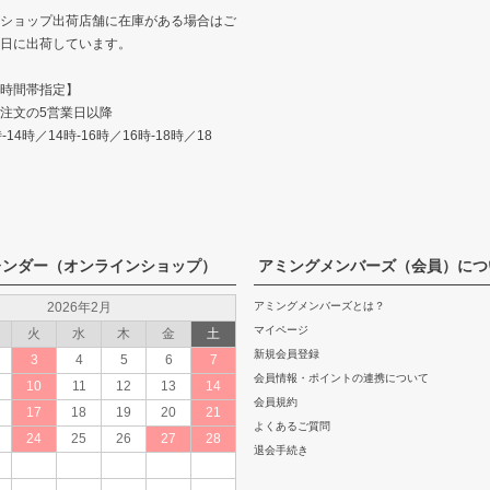
ショップ出荷店舗に在庫がある場合はご
日に出荷しています。
時間帯指定】
注文の5営業日以降
14時／14時-16時／16時-18時／18
レンダー（オンラインショップ）
アミングメンバーズ（会員）につ
2026年2月
アミングメンバーズとは？
マイページ
火
水
木
金
土
新規会員登録
3
4
5
6
7
会員情報・ポイントの連携について
10
11
12
13
14
会員規約
17
18
19
20
21
よくあるご質問
24
25
26
27
28
退会手続き