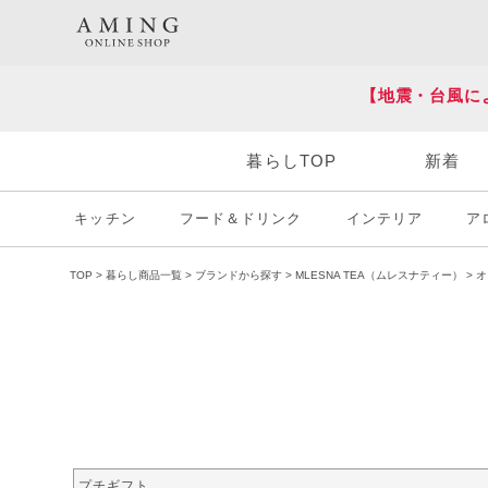
HOT KEY WORD
#炭八
#送料無料
【地震・台風に
暮らしTOP
新着
キッチン
フード＆ドリンク
インテリア
ア
TOP
暮らし商品一覧
ブランドから探す
MLESNA TEA（ムレスナティー）
オ
プチギフト