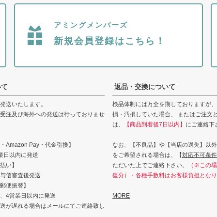
アミングメンバーズ
新規会員登録はこちら！
いて
返品・交換について
発送いたします。
検品体制には万全を期しておりますが、
受注及び海外への発送は行っておりませ
損・汚損していた場合、 またはご注文
は、
【商品到着後7日以内】
にご連絡下
Amazon Pay・代金引換】
なお、【不良品】や【当店の過失】以外
業日以内に発送
をご希望される場合は、【
対応不可条件
払い】
ただいた上でご連絡下さい。
（※この場
与信審査後発送
復分）・各種手数料はお客様負担となり
郵便振替】
、4営業日以内に発送
MORE
送が遅れる場合はメールにてご連絡致し