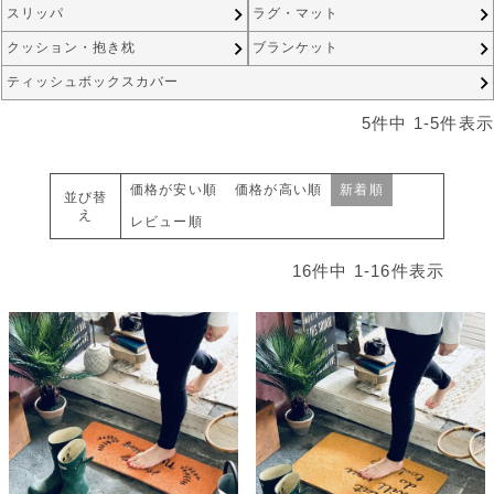
スリッパ
ラグ・マット
クッション・抱き枕
ブランケット
ティッシュボックスカバー
5
件中
1
-
5
件表示
価格が安い順
価格が高い順
新着順
並び替
え
レビュー順
16
件中
1
-
16
件表示