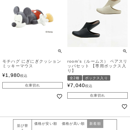
モチハグ にぎにぎクッション
room's（ルームス） ペアスリ
ミッキーマウス
ッパセット 【専用ボックス入
り】
1,980
¥
税込
全2種
ボックス入り
7,040
¥
在庫切れ
税込
在庫切れ
価格が安い順
価格が高い順
新着順
並び替