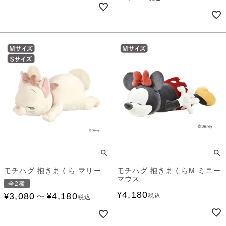
モチハグ 抱きまくら マリー
モチハグ 抱きまくらM ミニー
マウス
全2種
4,180
¥
3,080
4,180
¥
¥
税込
〜
税込