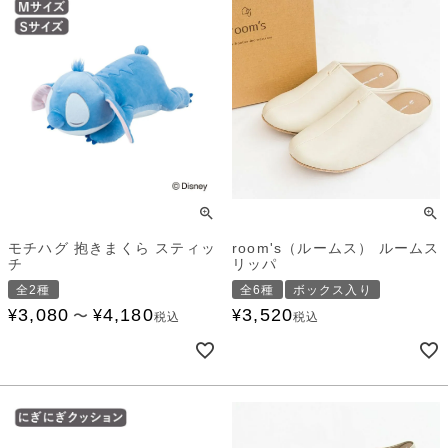
モチハグ 抱きまくら スティッ
room's（ルームス） ルームス
チ
リッパ
全2種
全6種
ボックス入り
3,080
4,180
3,520
¥
¥
¥
〜
税込
税込