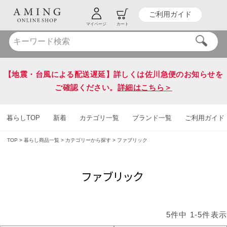
ご利用ガイド
HOT KEY WORD
#炭八
#送料無料
マイページ
カート
【地震・台風による配送遅延】詳しくは佐川急便のお知らせを
ご確認ください。
詳細はこちら＞
暮らしTOP
新着
カテゴリ一覧
ブランド一覧
ご利用ガイド
TOP
暮らし商品一覧
カテゴリーから探す
ファブリック
ファブリック
5
件中
1
-
5
件表示