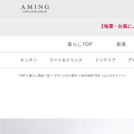
HOT KEY WORD
#炭八
#送料無料
【地震・台風に
暮らしTOP
新着
キッチン
フード＆ドリンク
インテリア
ア
TOP
暮らし商品一覧
ブランドから探す
MLESNA TEA（ムレスナティー）