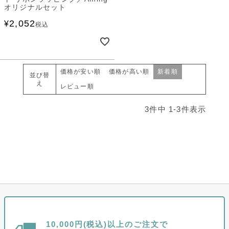
オリジナルセット
2,052
¥
税込
価格が安い順
価格が高い順
新着順
並び替
え
レビュー順
3
件中
1
-
3
件表示
10,000円(税込)以上のご注文で