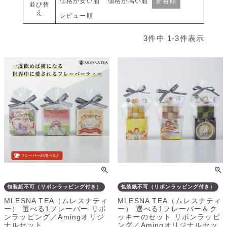
価格が安い順
価格が高い順
新着順
並び替
え
レビュー順
3
件中
1
-
3
件表示
包装紙不可（リボンラッピング付き）
包装紙不可（リボンラッピング付き）
MLESNA TEA（ムレスナティ
MLESNA TEA（ムレスナティ
ー） 選べる1フレーバー リボ
ー） 選べる1フレーバー＆ク
ンラッピング／Amingオリジ
ッキーのセット リボンラッピ
ナルセット
ング／Amingオリジナルセッ