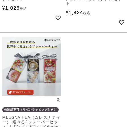
ト
1,026
¥
税込
1,424
¥
税込
包装紙不可（リボンラッピング付き）
MLESNA TEA（ムレスナティ
ー） 選べる2フレーバーセッ
ト リボンラッピング／Aming