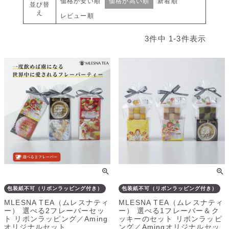
価格が安い順
価格が高い順
新着順
並び替
え
レビュー順
3
件中
1
-
3
件表示
包装紙不可（リボンラッピング付き）
包装紙不可（リボンラッピング付き）
MLESNA TEA（ムレスナティ
MLESNA TEA（ムレスナティ
ー） 選べる2フレーバーセッ
ー） 選べる1フレーバー＆ク
ト リボンラッピング／Aming
ッキーのセット リボンラッピ
オリジナルセット
ング／Amingオリジナルセッ