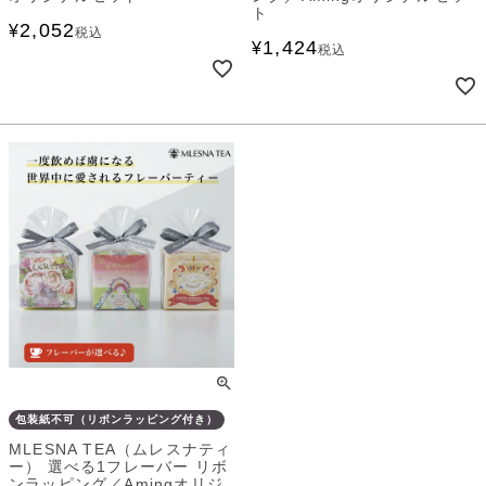
ト
2,052
¥
税込
1,424
¥
税込
包装紙不可（リボンラッピング付き）
MLESNA TEA（ムレスナティ
ー） 選べる1フレーバー リボ
ンラッピング／Amingオリジ