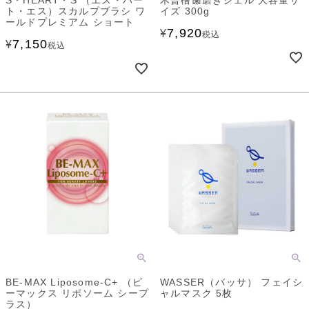
S・HEART・S （エス・ハー
木曽檜歯磨きジェル 大容量サ
ト・エス）スカルプブラシ ワ
イズ 300g
ールドプレミアム ショート
7,920
¥
税込
7,150
¥
税込
BE-MAX Liposome-C+ （ビ
WASSER（バッサ） フェイシ
ーマックス リポソーム シープ
ャルマスク 5枚
ラス）