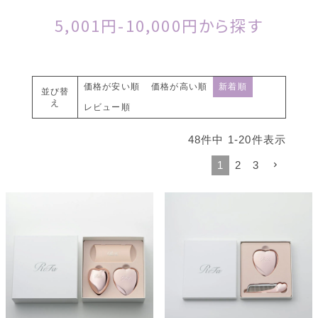
5,001円-10,000円から探す
価格が安い順
価格が高い順
新着順
並び替
え
レビュー順
48
件中
1
-
20
件表示
1
2
3