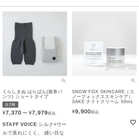
くらしきぬ はらぱん(腹巻パ
SNOW FOX SKINCARE（ス
ンツ) ショートタイプ
ノーフォックススキンケア）
SAKE ナイトクリーム 50mL
全2種
9,900
¥
7,370
7,979
税込
¥
〜
¥
税込
STAFF VOICE
シルク×ウー
ルで蒸れにくく、 縫い目な