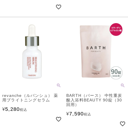
revanche（ルバンシュ） 薬
BARTH（バース） 中性重炭
用ブライトニングセラム
酸入浴料BEAUTY 90錠（30
回用）
5,280
¥
税込
7,590
¥
税込