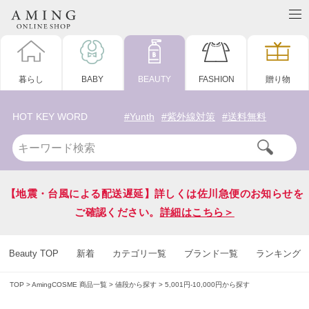
暮らし
BABY
BEAUTY
FASHION
贈り物
HOT KEY WORD
#Yunth
#紫外線対策
#送料無料
【地震・台風による配送遅延】詳しくは佐川急便のお知らせを
ご確認ください。
詳細はこちら＞
Beauty TOP
新着
カテゴリ一覧
ブランド一覧
ランキング
TOP
AmingCOSME 商品一覧
値段から探す
5,001円-10,000円から探す