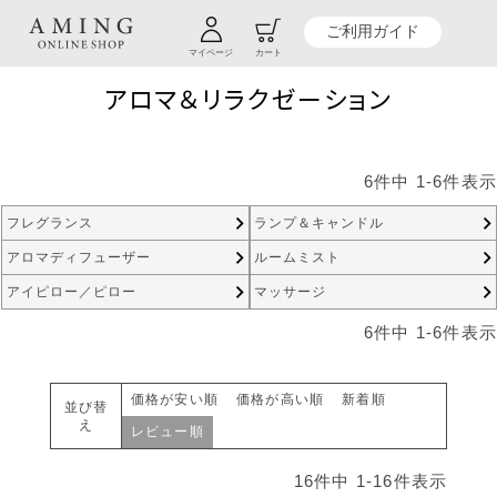
TOP
贈り物商品一覧
カテゴリーから探す
アロマ＆リラクゼーション
ご利用ガイド
マイページ
カート
アロマ＆リラクゼーション
6
件中
1
-
6
件表示
フレグランス
ランプ＆キャンドル
アロマディフューザー
ルームミスト
アイピロー／ピロー
マッサージ
6
件中
1
-
6
件表示
価格が安い順
価格が高い順
新着順
並び替
え
レビュー順
16
件中
1
-
16
件表示