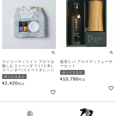
デイリーディライト アロマを
能登ヒバ アロマディフューザ
愉しむストーンギフト(２本)
ーセット
ラベンダー/スイートオレンジ
ボックス入り
ボックス入り
10,780
¥
税込
2,420
¥
税込