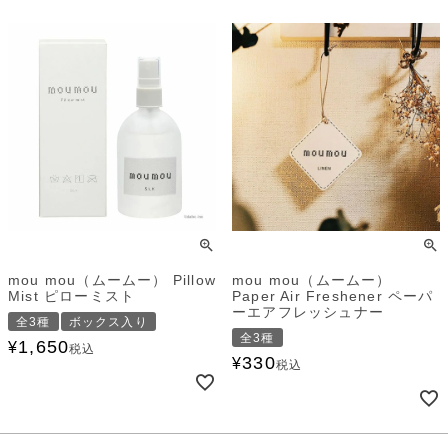
mou mou（ムームー） Pillow
mou mou（ムームー）
Mist ピローミスト
Paper Air Freshener ペーパ
ーエアフレッシュナー
全3種
ボックス入り
全3種
1,650
¥
税込
330
¥
税込