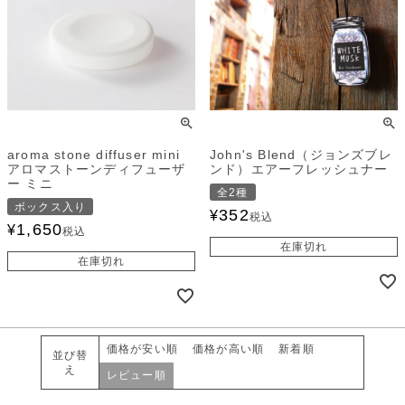
aroma stone diffuser mini
John's Blend（ジョンズブレ
アロマストーンディフューザ
ンド）エアーフレッシュナー
ー ミニ
全2種
ボックス入り
352
¥
税込
1,650
¥
税込
在庫切れ
在庫切れ
価格が安い順
価格が高い順
新着順
並び替
え
レビュー順