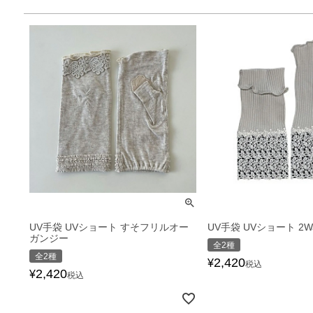
UV手袋 UVショート すそフリルオー
UV手袋 UVショート 2
ガンジー
全2種
全2種
2,420
¥
税込
2,420
¥
税込