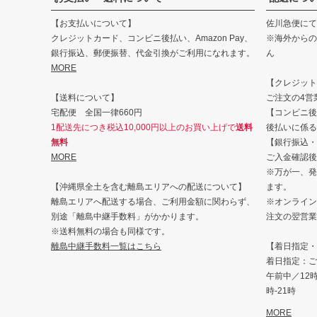
【お支払いについて】
佐川急便にて
クレジットカード、コンビニ後払い、Amazon Pay、
※海外からの
銀行振込、郵便振替、代金引換がご利用になれます。
ん
MORE
【クレジット・
【送料について】
ご注文の4営
宅配便 全国一律660円
【コンビニ後
1配送先につき税込10,000円以上のお買い上げで
送料
後払いに係る
無料
【銀行振込・
MORE
ご入金確認後
※万が一、発
【沖縄県全土を含む離島エリアへの配送について】
ます。
離島エリアへ配送する場合、ご利用金額に関わらず、
※オンライン
別途「離島中継手数料」がかかります。
注文の翌営業
※送料無料の場合も同様です。
離島中継手数料一覧はこちら
【着日指定・
着日指定：ご
午前中／12時-
時-21時
MORE