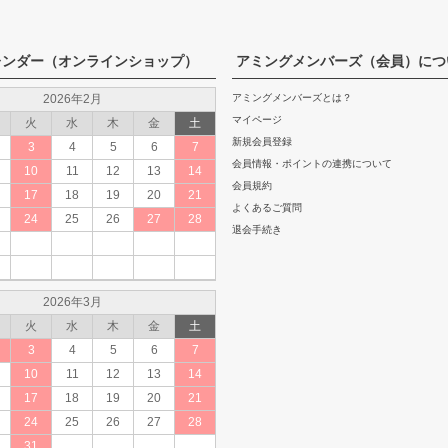
レンダー（オンラインショップ）
アミングメンバーズ（会員）につ
2026年2月
アミングメンバーズとは？
マイページ
火
水
木
金
土
新規会員登録
3
4
5
6
7
会員情報・ポイントの連携について
10
11
12
13
14
会員規約
17
18
19
20
21
よくあるご質問
24
25
26
27
28
退会手続き
2026年3月
火
水
木
金
土
3
4
5
6
7
10
11
12
13
14
17
18
19
20
21
24
25
26
27
28
31