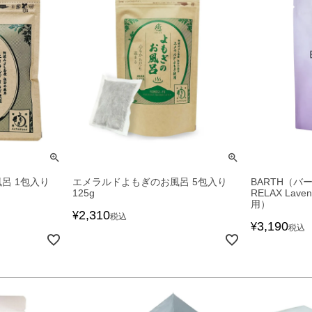
呂 1包入り
エメラルドよもぎのお風呂 5包入り
BARTH（バ
125g
RELAX Lave
用）
2,310
¥
税込
3,190
¥
税込