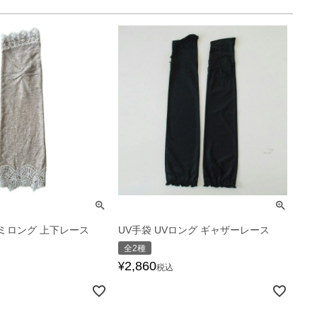
セミロング 上下レース
UV手袋 UVロング ギャザーレース
全2種
2,860
¥
税込