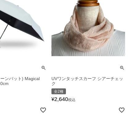
ーンバット) Magical
UVワンタッチスカーフ シアーチェッ
50cm
ク
全2種
2,640
¥
税込