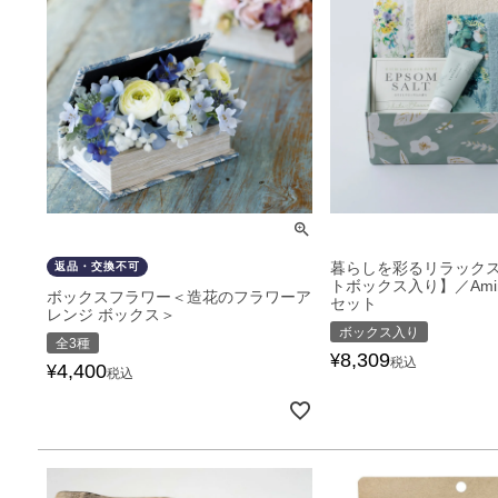
暮らしを彩るリラック
返品・交換不可
トボックス入り】／Ami
ボックスフラワー＜造花のフラワーア
セット
レンジ ボックス＞
ボックス入り
全3種
8,309
¥
税込
4,400
¥
税込