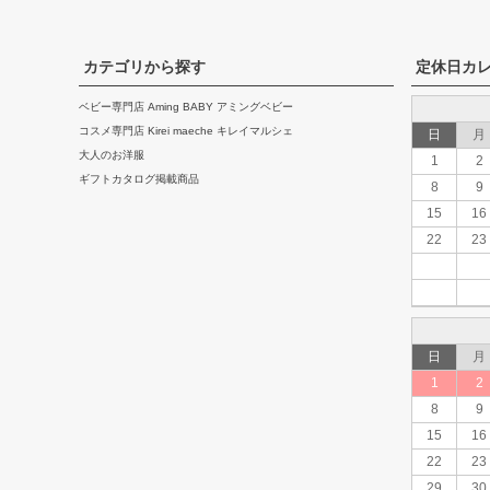
カテゴリから探す
定休日カ
ベビー専門店 Aming BABY アミングベビー
コスメ専門店 Kirei maeche キレイマルシェ
日
月
大人のお洋服
1
2
ギフトカタログ掲載商品
8
9
15
16
22
23
日
月
1
2
8
9
15
16
22
23
29
30