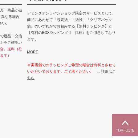
万一商品が破
アミングオンラインショップ限定のサービスとして、
と異なる場合
商品にあわせて「包装紙」「紙袋」「クリアパック
さい。
袋」のいずれかでお包みする【無料ラッピング】と
【有料のBOXラッピング 】（2種）をご用意しており
で返品・交換
ます。
】をご確認い
合、送料（往
MORE
ます）
※実店舗でのラッピングご希望の場合は有料とさせて
いただいております。ご了承ください。
→詳細はこ
ちら
TOPへ戻る