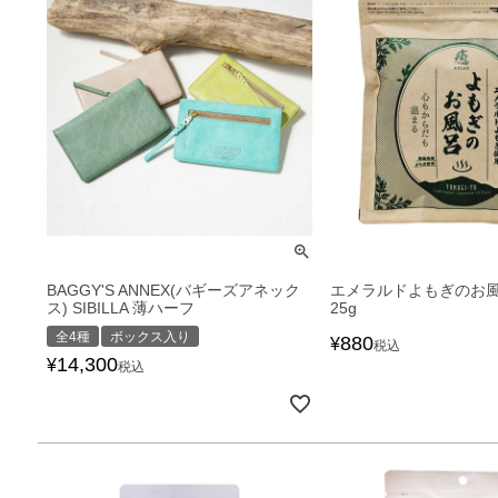
BAGGY'S ANNEX(バギーズアネック
エメラルドよもぎのお風
ス) SIBILLA 薄ハーフ
25g
全4種
ボックス入り
880
¥
税込
14,300
¥
税込