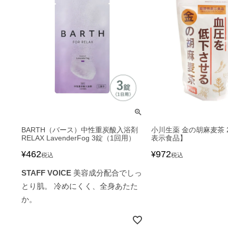
BARTH（バース）中性重炭酸入浴剤
小川生薬 金の胡麻麦茶 
RELAX LavenderFog 3錠（1回用）
表示食品】
462
972
¥
¥
税込
税込
STAFF VOICE
美容成分配合でしっ
とり肌。 冷めにくく、全身あたた
か。