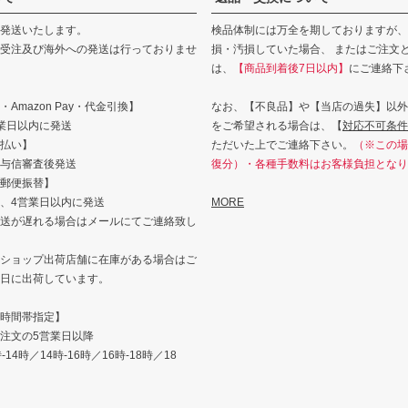
発送いたします。
検品体制には万全を期しておりますが、
受注及び海外への発送は行っておりませ
損・汚損していた場合、 またはご注文
は、
【商品到着後7日以内】
にご連絡下
Amazon Pay・代金引換】
なお、【不良品】や【当店の過失】以外
業日以内に発送
をご希望される場合は、【
対応不可条件
払い】
ただいた上でご連絡下さい。
（※この場
与信審査後発送
復分）・各種手数料はお客様負担となり
郵便振替】
、4営業日以内に発送
MORE
送が遅れる場合はメールにてご連絡致し
ショップ出荷店舗に在庫がある場合はご
日に出荷しています。
時間帯指定】
注文の5営業日以降
14時／14時-16時／16時-18時／18