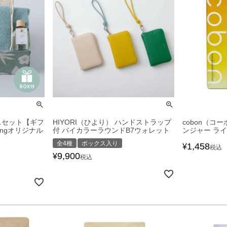
スセット【ギフ
HIYORI（ひより） ハンドストラップ
cobon（コ
ngオリジナル
付 バイカラーラウンドB7ウォレット
ンジャー ライ
全4種
ボックス入り
1,458
¥
税込
9,900
¥
税込