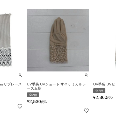
Wayリブレース
UV手袋 UVショート すそケミカルレ
UV手袋 UV
ース五指
全2種
全2種
2,860
¥
税込
2,530
¥
税込