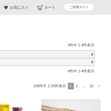
ご利用ガイド
お気に入り
カート
4
件中
1
-
4
件表示
4
件中
1
-
4
件表示
199
件中
1
-
20
件表示
1
2
…
10