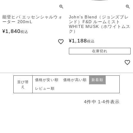
能登ヒバ エッセンシャルウォ
John's Blend（ジョンズブレ
ーター 200mL
ンド）F&D ルームミスト
WHITE MUSK（ホワイトムス
1,840
¥
ク）
税込
1,188
¥
税込
在庫切れ
価格が安い順
価格が高い順
新着順
並び替
え
レビュー順
4
件中
1
-
4
件表示