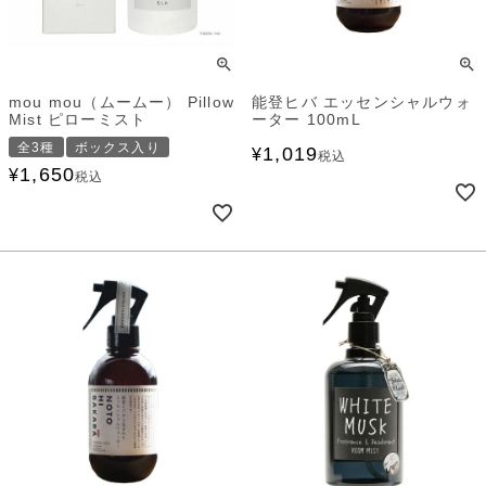
mou mou（ムームー） Pillow
能登ヒバ エッセンシャルウォ
Mist ピローミスト
ーター 100mL
全3種
ボックス入り
1,019
¥
税込
1,650
¥
税込