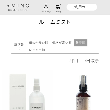
TOP
贈り物商品一覧
カテゴリーから探す
アロマ＆リラクゼーション
ルームミスト
ご利用ガイド
マイページ
カート
ルームミスト
価格が安い順
価格が高い順
新着順
並び替
え
レビュー順
4
件中
1
-
4
件表示