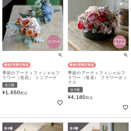
最短5営業日発送
最短5営業日発送
季節のアーティフィシャルフ
季節のアーティフィシャルフ
ラワー（造花） ミニブーケ
ラワー（造花） フラワーボッ
クス
全2種
全3種
1,650
¥
税込
4,180
¥
税込