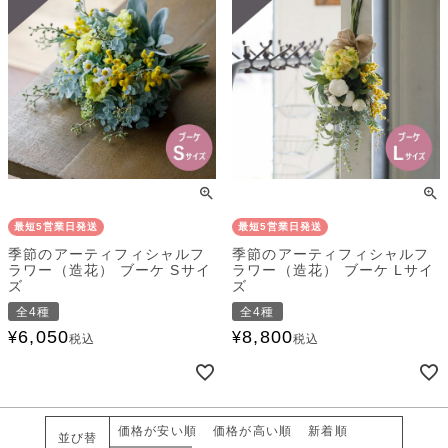
最短5営業日発送
最短5営業日発送
季節のアーティフィシャルフ
季節のアーティフィシャルフ
ラワー（造花） ブーケ Sサイ
ラワー（造花） ブーケ Lサイ
ズ
ズ
全4種
全4種
6,050
8,800
¥
¥
税込
税込
価格が安い順
価格が高い順
新着順
並び替