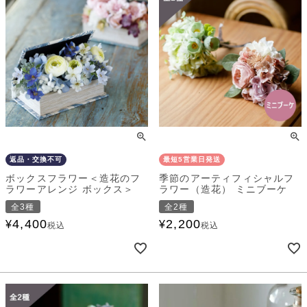
返品・交換不可
最短5営業日発送
ボックスフラワー＜造花のフ
季節のアーティフィシャルフ
ラワーアレンジ ボックス＞
ラワー（造花） ミニブーケ
全3種
全2種
4,400
2,200
¥
¥
税込
税込