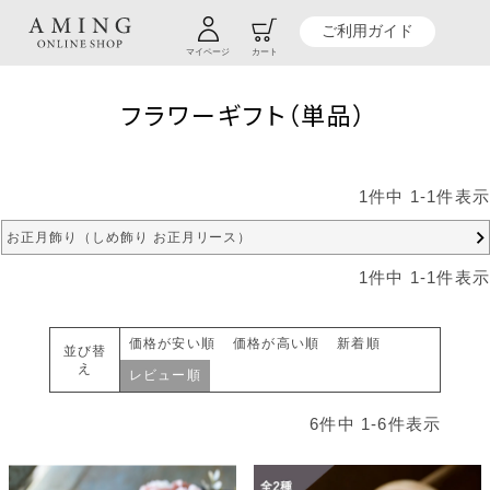
TOP
贈り物商品一覧
カテゴリーから探す
アーティフィシャルフラワー
ご利用ガイド
フラワーギフト（単品）
マイページ
カート
フラワーギフト（単品）
1
件中
1
-
1
件表示
お正月飾り（しめ飾り お正月リース）
1
件中
1
-
1
件表示
価格が安い順
価格が高い順
新着順
並び替
え
レビュー順
6
件中
1
-
6
件表示