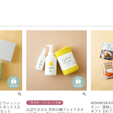
ン) ウォッシュ
NISHIKIYA
「育児本」プレゼント対象
トボックス入
チン） 美味
おぼろタオル 百年の極フェイスタオ
ルセット
ギフト【ギフ