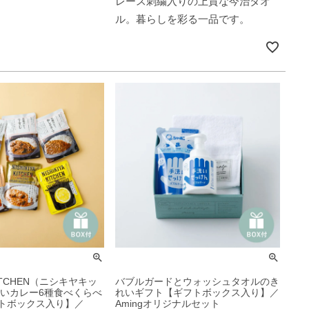
レース刺繍入りの上質な今治タオ
ル。暮らしを彩る一品です。
 KITCHEN（ニシキヤキッ
バブルガードとウォッシュタオルのき
しいカレー6種食べくらべ
れいギフト【ギフトボックス入り】／
トボックス入り】／
Amingオリジナルセット