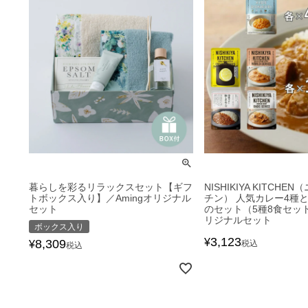
暮らしを彩るリラックスセット【ギフ
NISHIKIYA KITCH
トボックス入り】／Amingオリジナル
チン） 人気カレー4種
セット
のセット（5種8食セット
リジナルセット
ボックス入り
3,123
¥
8,309
¥
税込
税込