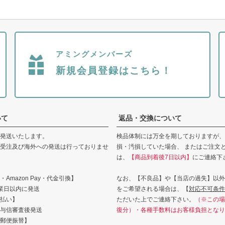
アミングメンバーズ
新規会員登録はこちら！
いて
返品・交換について
発送いたします。
検品体制には万全を期しておりますが、
受注及び海外への発送は行っておりませ
損・汚損していた場合、 またはご注文
は、
【商品到着後7日以内】
にご連絡下
Amazon Pay・代金引換】
なお、【不良品】や【当店の過失】以外
業日以内に発送
をご希望される場合は、【
対応不可条件
払い】
ただいた上でご連絡下さい。
（※この場
与信審査後発送
復分）・各種手数料はお客様負担となり
郵便振替】