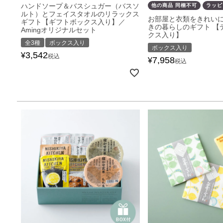
ハンドソープ＆バスシュガー（バスソ
他の商品 同梱不可
ラッピ
ルト）とフェイスタオルのリラックス
お部屋と衣類をきれい
ギフト【ギフトボックス入り】／
きの暮らしのギフト 【
Amingオリジナルセット
クス入り】
全3種
ボックス入り
ボックス入り
3,542
¥
税込
7,958
¥
税込