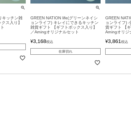
りキッチン雑
GREEN NATION life(グリーンネイシ
GREEN NAT
ックス入り】
ョンライフ) キレイにできるキッチン
ョンライフ)
ット
雑貨ギフト 【ギフトボックス入り】
貨ギフト 【
／Amingオリジナルセット
Amingオリ
3,168
3,861
¥
¥
税込
税込
在庫切れ