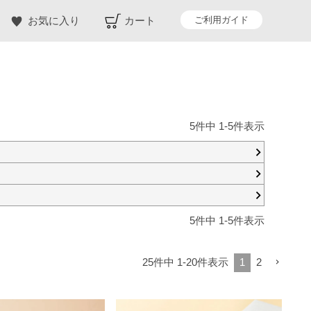
ご利用ガイド
お気に入り
カート
5
件中
1
-
5
件表示
5
件中
1
-
5
件表示
25
件中
1
-
20
件表示
1
2