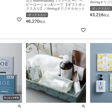
ルとMammaBaby（ママベビー） ベ
Amingオリ
ビーローション&ソープ 【ギフトボッ
クス入り】／Amingオリジナルセット
ボックス入り
3,216
¥
ボックス入り
税込
6,270
¥
税込