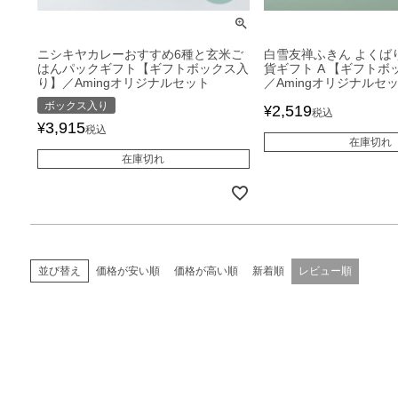
ニシキヤカレーおすすめ6種と玄米ご
白雪友禅ふきん よくば
はんパックギフト【ギフトボックス入
貨ギフト A 【ギフトボ
り】／Amingオリジナルセット
／Amingオリジナルセ
ボックス入り
2,519
¥
税込
3,915
¥
税込
在庫切れ
在庫切れ
価格が安い順
価格が高い順
新着順
レビュー順
並び替え