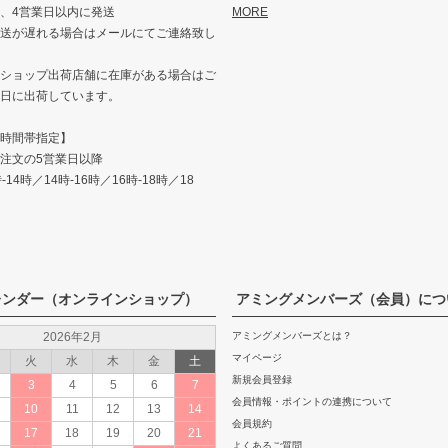
、4営業日以内に発送
MORE
送が遅れる場合はメールにてご連絡致し
ショップ出荷店舗に在庫がある場合はご
日に出荷しています。
時間帯指定】
注文の5営業日以降
14時／14時-16時／16時-18時／18
レンダー（オンラインショップ）
アミングメンバーズ（会員）につ
2026年2月
アミングメンバーズとは？
マイページ
火
水
木
金
土
新規会員登録
3
4
5
6
7
会員情報・ポイントの連携について
10
11
12
13
14
会員規約
17
18
19
20
21
よくあるご質問