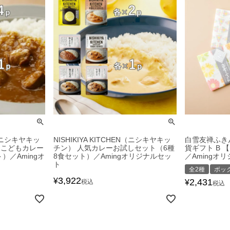
EN（ニシキヤキッ
NISHIKIYA KITCHEN（ニシキヤキッ
白雪友禅ふき
とこどもカレー
チン） 人気カレーお試しセット（6種
貨ギフト B 
）／Amingオ
8食セット）／Amingオリジナルセッ
／Amingオ
ト
全2種
ボッ
3,922
¥
2,431
税込
¥
税込