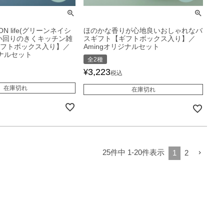
ION life(グリーンネイシ
ほのかな香りが心地良いおしゃれなバ
 小回りのきくキッチン雑
スギフト【ギフトボックス入り】／
ギフトボックス入り】／
Amingオリジナルセット
ジナルセット
全2種
3,223
¥
税込
在庫切れ
在庫切れ
25
件中
1
-
20
件表示
1
2