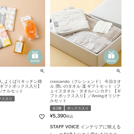
ん よくばりキッチン雑
crescendo（クレシェンド） 今治タオ
【ギフトボックス入り】
ル 潤いのタオル 凜 ギフトセット（フ
リジナルセット
ェイスタオル・タオルハンカチ）【ギ
フトボックス入り】／Amingオリジナ
クス入り
ルセット
全2種
ボックス入り
5,390
¥
税込
STAFF VOICE
インテリアに映える