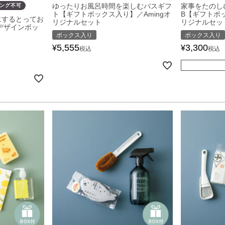
ゆったりお風呂時間を楽しむバスギフ
家事をたのし
ング不可
ト【ギフトボックス入り】／Amingオ
B【ギフトボッ
にするとってお
リジナルセット
リジナルセッ
デザインボッ
ボックス入り
ボックス入り
5,555
3,300
¥
¥
税込
税込