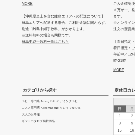
MORE
ご入金確認後
※万が一、発
【沖縄県全土を含む離島エリアへの配送について】
ます。
離島エリアへ配送する場合、ご利用金額に関わらず、
※オンライン
別途「離島中継手数料」がかかります。
注文の翌営業
※送料無料の場合も同様です。
離島中継手数料一覧はこちら
【着日指定・
着日指定：ご
午前中／12時-
時-21時
MORE
カテゴリから探す
定休日カ
ベビー専門店 Aming BABY アミングベビー
コスメ専門店 Kirei maeche キレイマルシェ
日
月
大人のお洋服
1
2
ギフトカタログ掲載商品
8
9
15
16