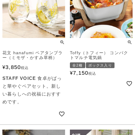
花文 hanafumi ペアタンブラ
Toffy（トフィー） コンパク
ー（ミモザ・かすみ草柄）
トマルチ電気鍋
全2種
ボックス入り
3,850
¥
税込
7,150
¥
税込
STAFF VOICE
食卓がぱっ
と華やぐペアセット。新し
い暮らしへの祝福におすす
めです。