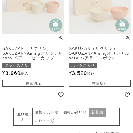
SAKUZAN（サクザン）
SAKUZAN（サクザン）
SAKUZAN×Amingオリジナル
SAKUZAN×Amingオリジナル
sara ペアコーヒーカップ
sara ペアライスボウル
ボックス入り
ボックス入り
3,960
3,520
¥
¥
税込
税込
在庫切れ
在庫切れ
価格が安い順
価格が高い順
新着順
並び替
え
レビュー順