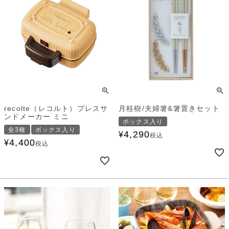
recolte（レコルト）プレスサ
月桂樹/夫婦箸&箸置きセット
ンドメーカー ミニ
ボックス入り
全3種
ボックス入り
4,290
¥
税込
4,400
¥
税込