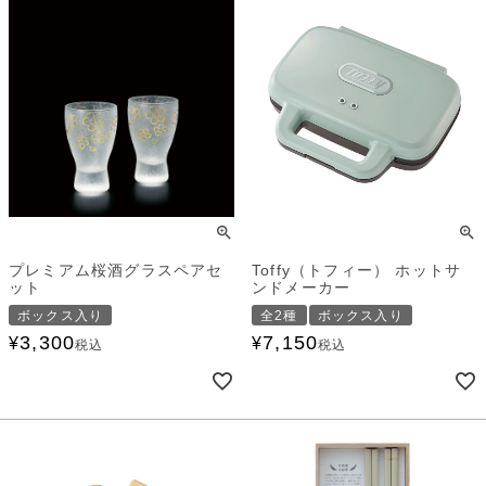
プレミアム桜酒グラスペアセ
Toffy（トフィー） ホットサ
ット
ンドメーカー
ボックス入り
全2種
ボックス入り
3,300
7,150
¥
¥
税込
税込