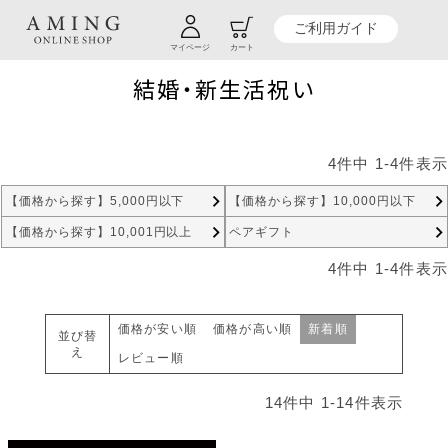
TOP
贈り物商品一覧
贈るシーンから探す
結婚・新生活祝い
ご利用ガイド
マイページ
カート
結婚・新生活祝い
4
件中
1
-
4
件表示
【価格から探す】5,000円以下
【価格から探す】10,000円以下
【価格から探す】10,001円以上
ペアギフト
4
件中
1
-
4
件表示
価格が安い順
価格が高い順
新着順
並び替
え
レビュー順
14
件中
1
-
14
件表示