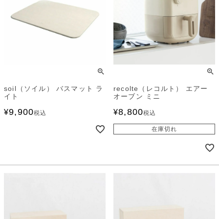
soil（ソイル） バスマット ラ
recolte（レコルト） エアー
イト
オーブン ミニ
9,900
8,800
¥
¥
税込
税込
在庫切れ