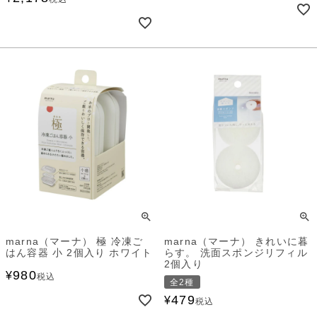
marna（マーナ） 極 冷凍ご
marna（マーナ） きれいに暮
はん容器 小 2個入り ホワイト
らす。 洗面スポンジリフィル
2個入り
980
¥
税込
全2種
479
¥
税込