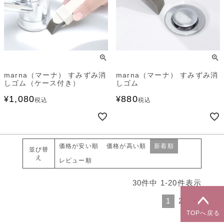
marna（マーナ） すみずみ消
marna（マーナ） すみずみ消
しゴム（ケース付き）
しゴム
1,080
880
¥
¥
税込
税込
価格が安い順
価格が高い順
新着順
並び替
え
レビュー順
30
件中
1
-
20
件表示
1
2
TOPへ戻る