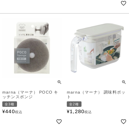
marna（マーナ） POCO キ
marna（マーナ） 調味料ポッ
ッチンスポンジ
ト
全3種
全2種
440
1,280
¥
¥
税込
税込