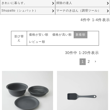
きれいに暮らす。
掃除の達人
Shupatto（シュパット）
マーナのきほん（調理ツール）
4
件中
1
-
4
件表示
価格が安い順
価格が高い順
新着順
並び替
え
レビュー順
30
件中
1
-
20
件表示
1
2