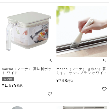
marna（マーナ） 調味料ポッ
marna（マーナ） きれいに暮
ト ワイド
らす。 サッシブラシ ホワイト
全2種
748
¥
税込
1,679
¥
税込