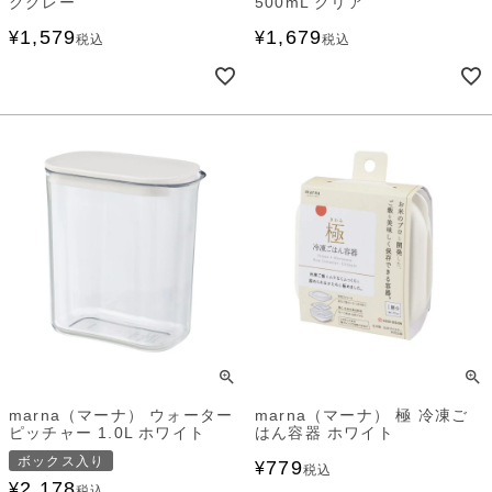
クグレー
500mL クリア
1,579
1,679
¥
¥
税込
税込
marna（マーナ） ウォーター
marna（マーナ） 極 冷凍ご
ピッチャー 1.0L ホワイト
はん容器 ホワイト
ボックス入り
779
¥
税込
2,178
¥
税込