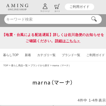
ご利用ガイド
HOT KEY WORD
#炭八
#送料無料
マイページ
カート
【地震・台風による配送遅延】詳しくは佐川急便のお知らせを
ご確認ください。
詳細はこちら＞
暮らしTOP
新着
カテゴリ一覧
ブランド一覧
ご利用ガイド
TOP
暮らし商品一覧
ブランドから探す
marna（マーナ）
marna（マーナ）
4
件中
1
-
4
件表示