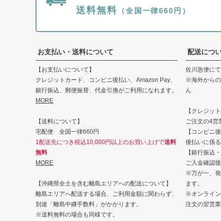
送料無料
（全国一律660円）
お支払い・送料について
配送につ
【お支払いについて】
佐川急便にて
クレジットカード、コンビニ後払い、Amazon Pay、
※海外からの
銀行振込、郵便振替、代金引換がご利用になれます。
ん
MORE
【クレジット・
【送料について】
ご注文の4営
宅配便 全国一律660円
【コンビニ後
1配送先につき税込10,000円以上のお買い上げで
送料
後払いに係る
無料
【銀行振込・
MORE
ご入金確認後
※万が一、発
【沖縄県全土を含む離島エリアへの配送について】
ます。
離島エリアへ配送する場合、ご利用金額に関わらず、
※オンライン
別途「離島中継手数料」がかかります。
注文の翌営業
※送料無料の場合も同様です。