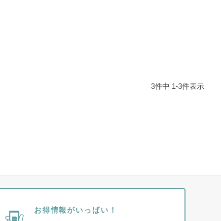
3
件中
1
-
3
件表示
お得情報がいっぱい！