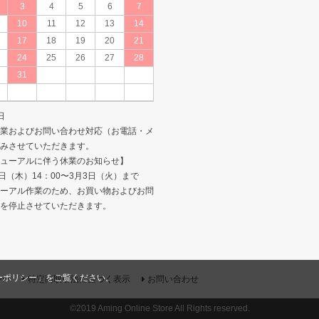
3
4
5
6
7
10
11
12
13
14
17
18
19
20
21
24
25
26
27
28
31
日
業およびお問い合わせ対応（お電話・メ
みさせていただきます。
ューアルに伴う休業のお知らせ】
日（木）14：00〜3月3日（火）まで
ーアル作業のため、お買い物およびお問
を停止させていただきます。
ーポリシー
」をご覧ください。
シー
特定商取引法に基づく表示
お問い合わせ
©2019 Aming Online Store All Rights reserved.