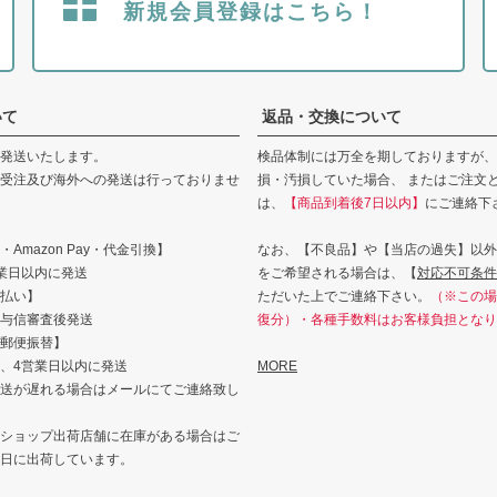
新規会員登録はこちら！
いて
返品・交換について
発送いたします。
検品体制には万全を期しておりますが、
受注及び海外への発送は行っておりませ
損・汚損していた場合、 またはご注文
は、
【商品到着後7日以内】
にご連絡下
Amazon Pay・代金引換】
なお、【不良品】や【当店の過失】以外
業日以内に発送
をご希望される場合は、【
対応不可条件
払い】
ただいた上でご連絡下さい。
（※この場
与信審査後発送
復分）・各種手数料はお客様負担となり
郵便振替】
、4営業日以内に発送
MORE
送が遅れる場合はメールにてご連絡致し
ショップ出荷店舗に在庫がある場合はご
日に出荷しています。