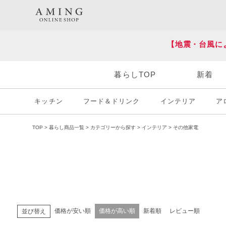
HOT KEY WORD
#炭八
#送料無料
【地震・台風に
暮らしTOP
新着
キッチン
フード＆ドリンク
インテリア
ア
TOP
暮らし商品一覧
カテゴリーから探す
インテリア
その他家電
価格が安い順
価格が高い順
新着順
レビュー順
並び替え