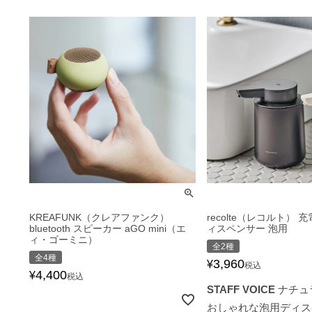
KREAFUNK（クレアファンク）
recolte（レコルト）
bluetooth スピーカー aGO mini（エ
ィスペンサー 泡用
ィ・ゴーミニ）
全2種
全4種
3,960
¥
税込
4,400
¥
税込
STAFF VOICE
ナチュ
おしゃれな泡用ディス