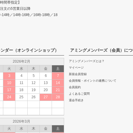
時間帯指定】
注文の5営業日以降
14時／14時-16時／16時-18時／18
レンダー（オンラインショップ）
アミングメンバーズ（会員）につ
2026年2月
アミングメンバーズとは？
マイページ
火
水
木
金
土
新規会員登録
3
4
5
6
7
会員情報・ポイントの連携について
10
11
12
13
14
会員規約
17
18
19
20
21
よくあるご質問
24
25
26
27
28
退会手続き
2026年3月
火
水
木
金
土