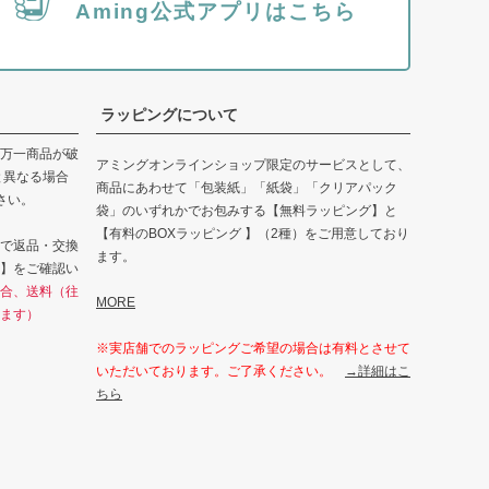
Aming公式アプリはこちら
ラッピングについて
万一商品が破
アミングオンラインショップ限定のサービスとして、
と異なる場合
商品にあわせて「包装紙」「紙袋」「クリアパック
さい。
袋」のいずれかでお包みする【無料ラッピング】と
【有料のBOXラッピング 】（2種）をご用意しており
で返品・交換
ます。
】をご確認い
合、送料（往
MORE
ます）
※実店舗でのラッピングご希望の場合は有料とさせて
いただいております。ご了承ください。
→詳細はこ
ちら