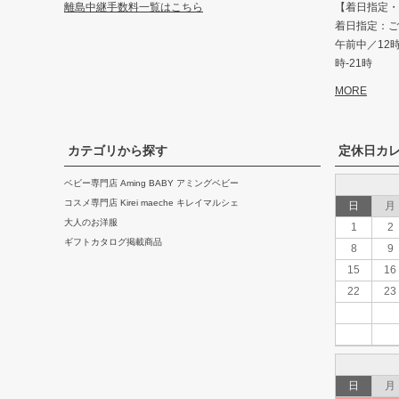
離島中継手数料一覧はこちら
【着日指定・
着日指定：ご
午前中／12時-
時-21時
MORE
カテゴリから探す
定休日カ
ベビー専門店 Aming BABY アミングベビー
コスメ専門店 Kirei maeche キレイマルシェ
日
月
大人のお洋服
1
2
ギフトカタログ掲載商品
8
9
15
16
22
23
日
月