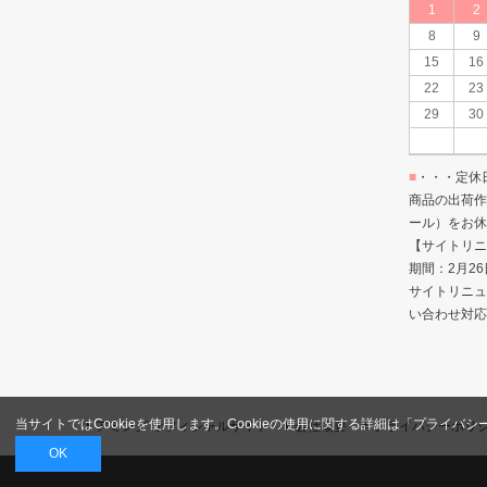
1
2
8
9
15
16
22
23
29
30
■
・・・定休
商品の出荷作
ール）をお休
【サイトリニ
期間：2月26
サイトリニュ
い合わせ対応
当サイトではCookieを使用します。Cookieの使用に関する詳細は「
プライバシ
アミング オフィシャルサイト
会社概要
プライバシーポリ
OK