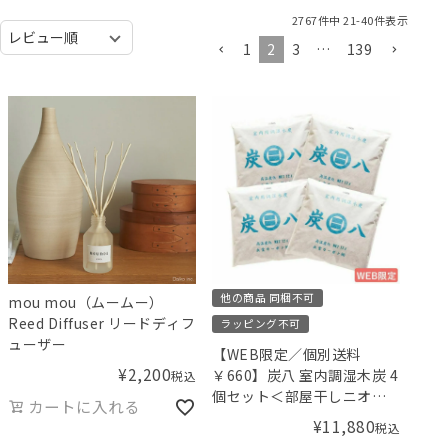
2767
件中
21
-
40
件表示
1
2
3
…
139
他の商品 同梱不可
mou mou（ムームー）
Reed Diffuser リードディフ
ラッピング不可
ューザー
【WEB限定／個別送料
¥
2,200
￥660】炭八 室内調湿木炭 4
税込
個セット＜部屋干しニオイ
カートに入れる
対策お試しセット＞
¥
11,880
税込