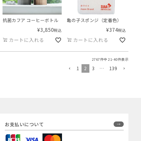
抗菌カフア コーヒーボトル
亀の子スポンジ（定番色）
¥
3,850
¥
374
税込
税込
カートに入れる
カートに入れる
2767
件中
21
-
40
件表示
1
2
3
…
139
お支払いについて