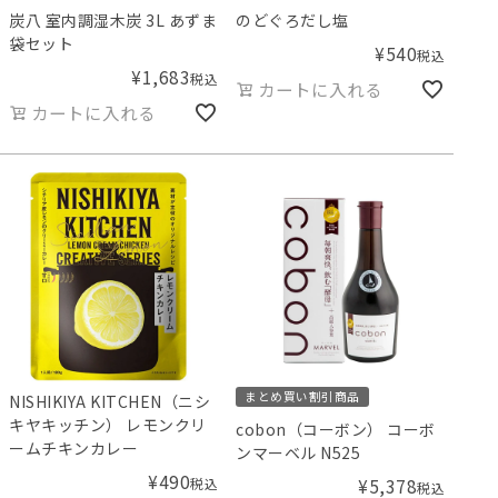
炭八 室内調湿木炭 3L あずま
のどぐろだし塩
袋セット
¥
540
税込
¥
1,683
税込
カートに入れる
カートに入れる
まとめ買い割引商品
NISHIKIYA KITCHEN（ニシ
キヤキッチン） レモンクリ
cobon（コーボン） コーボ
ームチキンカレー
ンマーベル N525
¥
490
税込
¥
5,378
税込