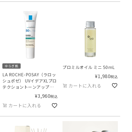
ゆらぎ肌
プロミルオイル ミニ 50mL
LA ROCHE-POSAY（ラロッ
¥
1,980
税込
シュポゼ） UVイデアXLプロ
カートに入れる
テクショントーンアップク
リア
¥
3,960
税込
カートに入れる