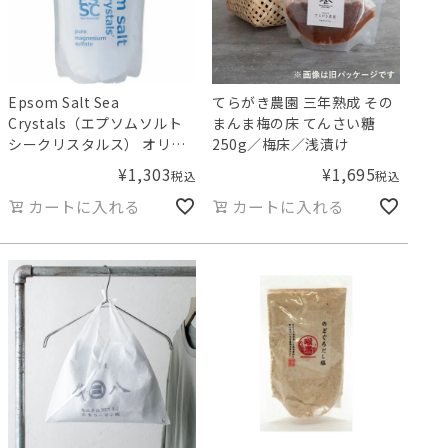
Epsom Salt Sea
てらがき農園 三年熟成 その
Crystals（エプソムソルト
まんま梅の床 てんさい糖
シークリスタルス） オリジ
250g／梅床／浅漬け
ナル 2.2kg
¥
1,303
¥
1,695
税込
税込
カートに入れる
カートに入れる