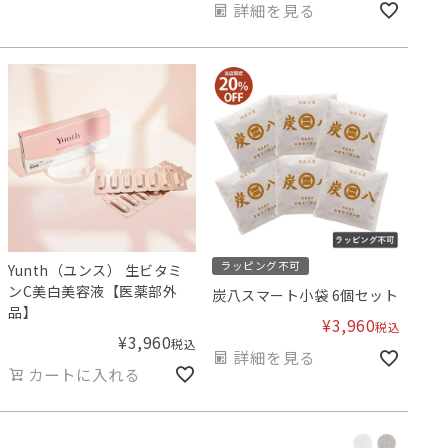
詳細を見る
ラッピング不可
Yunth（ユンス） 生ビタミ
ンC美白美容液【医薬部外
炭八スマート小袋 6個セット
品】
¥
3,960
税込
¥
3,960
税込
詳細を見る
カートに入れる