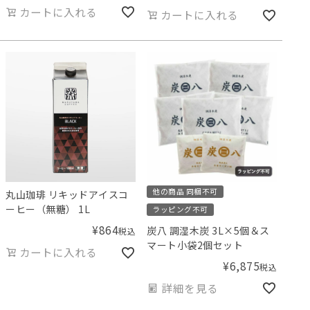
カートに入れる
カートに入れる
他の商品 同梱不可
丸山珈琲 リキッドアイスコ
ーヒー（無糖） 1L
ラッピング不可
¥
864
炭八 調湿木炭 3L×5個＆ス
税込
マート小袋2個セット
カートに入れる
¥
6,875
税込
詳細を見る