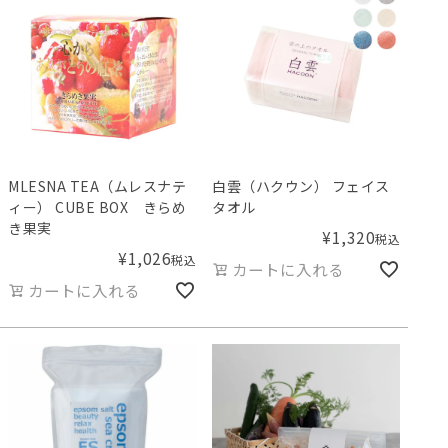
MLESNA TEA（ムレスナテ
白雲（ハクウン） フェイス
ィー） CUBE BOX きらめ
タオル
き果実
¥
1,320
税込
¥
1,026
税込
カートに入れる
カートに入れる