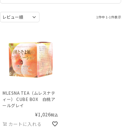
1
件中
1
-
1
件表示
MLESNA TEA（ムレスナテ
ィー） CUBE BOX 白桃ア
ールグレイ
¥
1,026
税込
カートに入れる