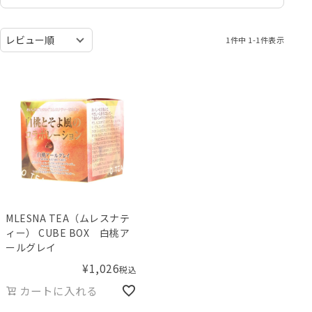
1
件中
1
-
1
件表示
MLESNA TEA（ムレスナテ
ィー） CUBE BOX 白桃ア
ールグレイ
¥
1,026
税込
カートに入れる