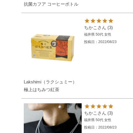
抗菌カフア コーヒーボトル
ちかこ
3
福井県
50代
女性
投稿日
2022/08/23
Lakshimi（ラクシュミー）
極上はちみつ紅茶
ちかこ
3
福井県
50代
女性
投稿日
2022/08/23