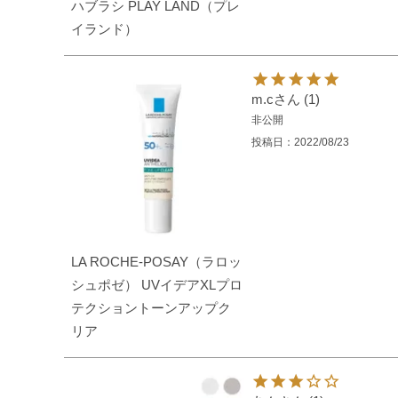
ハブラシ PLAY LAND（プレ
イランド）
m.c
1
非公開
投稿日
2022/08/23
LA ROCHE-POSAY（ラロッ
シュポゼ） UVイデアXLプロ
テクショントーンアップク
リア