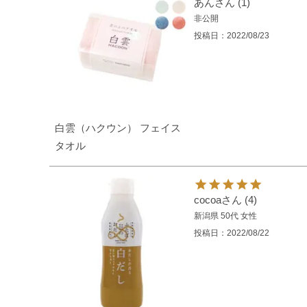
あん
1
非公開
投稿日
2022/08/23
白雲（ハクウン） フェイス
タオル
cocoa
4
新潟県
50代
女性
投稿日
2022/08/22