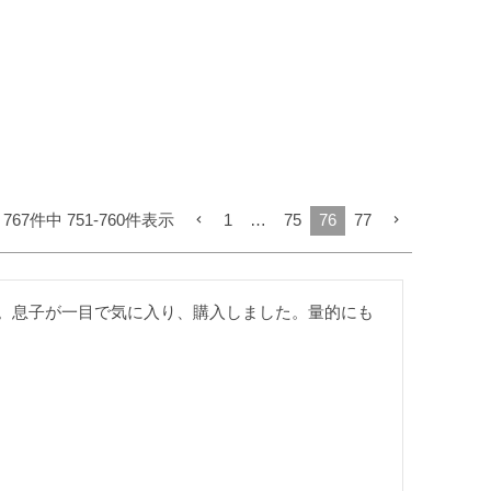
767
件中
751
-
760
件表示
1
…
75
76
77
。息子が一目で気に入り、購入しました。量的にも