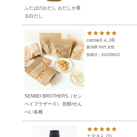
ふたばのおだし おだしが香
る白だし
cocoa
4
新潟県
50代
女性
投稿日
2022/08/22
SENBEI BROTHERS（セン
ベイブラザーズ） 煎餅/せん
べい各種
エマ
1