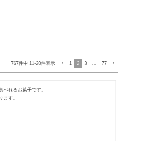
767
件中
11
-
20
件表示
1
2
3
…
77
食べれるお菓子です。

ります。