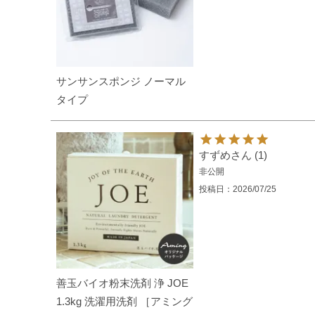
サンサンスポンジ ノーマル
タイプ
すずめ
1
非公開
投稿日
2026/07/25
善玉バイオ粉末洗剤 浄 JOE
1.3kg 洗濯用洗剤 ［アミング