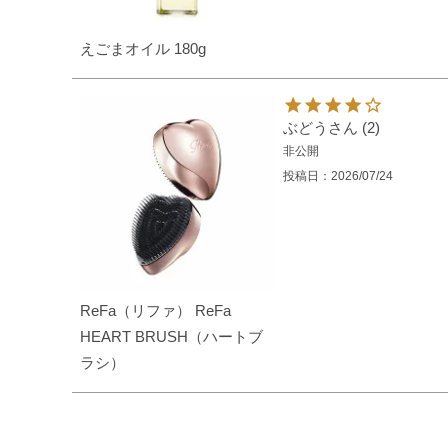
えごまオイル 180g
ぶどう
2
非公開
投稿日
2026/07/24
ReFa（リファ） ReFa
HEART BRUSH（ハートブ
ラシ）