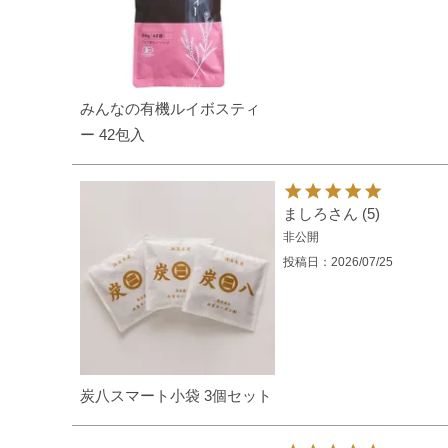
みんなの有機ルイボスティ
ー 42包入
ましろ
5
非公開
投稿日
2026/07/25
炭八スマート小袋 3個セット