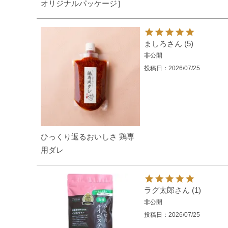
オリジナルパッケージ］
ましろ
5
非公開
投稿日
2026/07/25
ひっくり返るおいしさ 鶏専
用ダレ
ラグ太郎
1
非公開
投稿日
2026/07/25