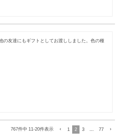
他の友達にもギフトとしてお渡ししました。色の種
767
件中
11
-
20
件表示
1
2
3
…
77