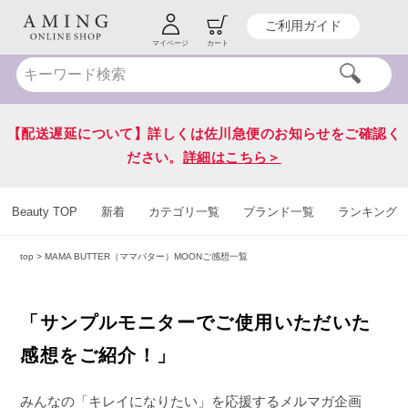
ご利用ガイド
HOT KEY WORD
#Yunth
#紫外線対策
#送料無料
マイページ
カート
【配送遅延について】詳しくは佐川急便のお知らせをご確認く
ださい。
詳細はこちら＞
Beauty TOP
新着
カテゴリ一覧
ブランド一覧
ランキング
top
> MAMA BUTTER（ママバター）MOONご感想一覧
「サンプルモニターでご使用いただいた
感想をご紹介！」
みんなの「キレイになりたい」を応援するメルマガ企画