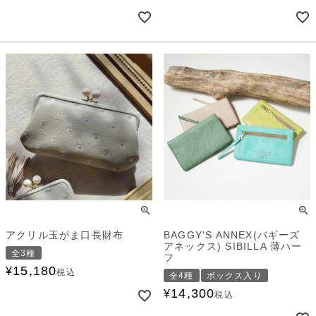
アクリル玉がま口長財布
BAGGY'S ANNEX(バギーズ
アネックス) SIBILLA 薄ハー
全3種
フ
15,180
¥
税込
全4種
ボックス入り
14,300
¥
税込