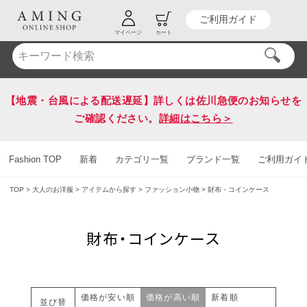
ご利用ガイド
HOT KEY WORD
#送料無料
マイページ
カート
【地震・台風による配送遅延】詳しくは佐川急便のお知らせを
ご確認ください。
詳細はこちら＞
Fashion TOP
新着
カテゴリ一覧
ブランド一覧
ご利用ガイ
TOP
大人のお洋服
アイテムから探す
ファッション小物
財布・コインケース
財布・コインケース
価格が安い順
価格が高い順
新着順
並び替