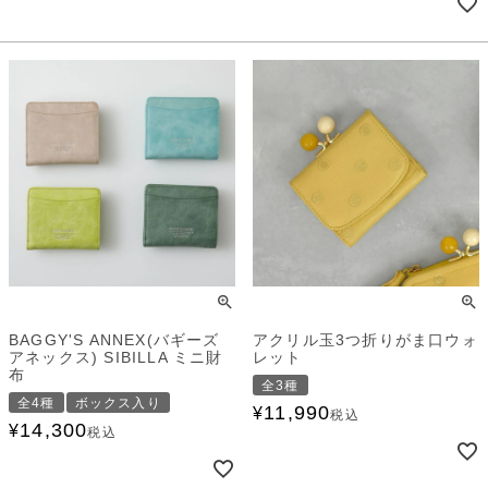
BAGGY'S ANNEX(バギーズ
アクリル玉3つ折りがま口ウォ
アネックス) SIBILLA ミニ財
レット
布
全3種
全4種
ボックス入り
11,990
¥
税込
14,300
¥
税込