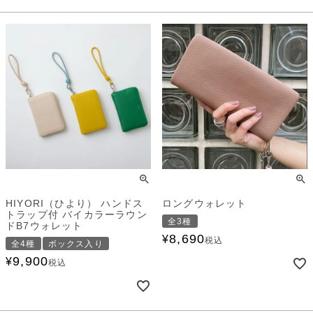
HIYORI（ひより） ハンドス
ロングウォレット
トラップ付 バイカラーラウン
全3種
ドB7ウォレット
8,690
¥
税込
全4種
ボックス入り
9,900
¥
税込