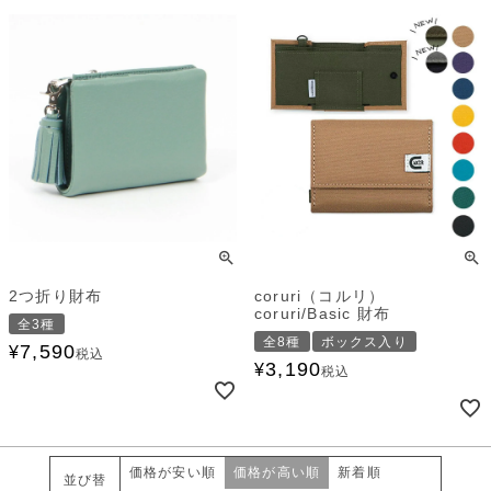
2つ折り財布
coruri（コルリ）
coruri/Basic 財布
全3種
全8種
ボックス入り
7,590
¥
税込
3,190
¥
税込
価格が安い順
価格が高い順
新着順
並び替