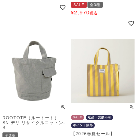
SALE
全3種
2,970
¥
税込
ROOTOTE（ルートート）
SALE
返品・交換不可
SN.デリ.リサイクルコットン-
ポイント除外
B
【2026春夏セール】
全3種