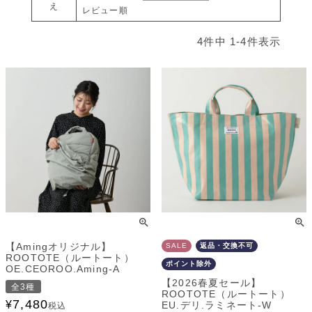
え
レビュー順
4
件中
1
-
4
件表示
【Amingオリジナル】
SALE
返品・交換不可
ROOTOTE（ルートート）
ポイント除外
OE.CEOROO.Aming-A
【2026春夏セール】
全3種
ROOTOTE（ルートート）
7,480
¥
EU.デリ.ラミネート-W
税込