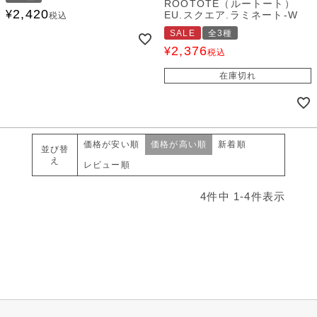
ROOTOTE（ルートート）
2,420
¥
EU.スクエア.ラミネート-W
税込
SALE
全3種
2,376
¥
税込
在庫切れ
価格が安い順
価格が高い順
新着順
並び替
え
レビュー順
4
件中
1
-
4
件表示