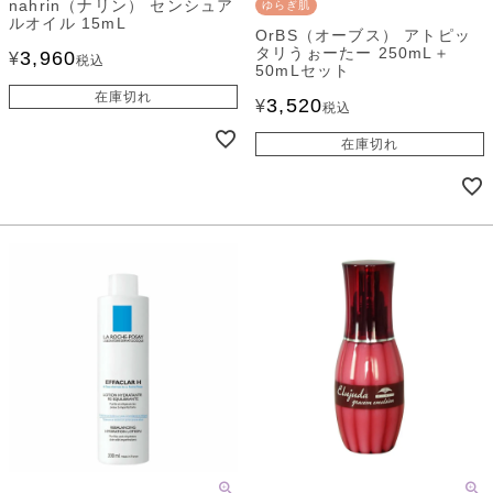
nahrin（ナリン） センシュア
ゆらぎ肌
ルオイル 15mL
OrBS（オーブス） アトピッ
タリうぉーたー 250mL＋
3,960
¥
税込
50mLセット
在庫切れ
3,520
¥
税込
在庫切れ