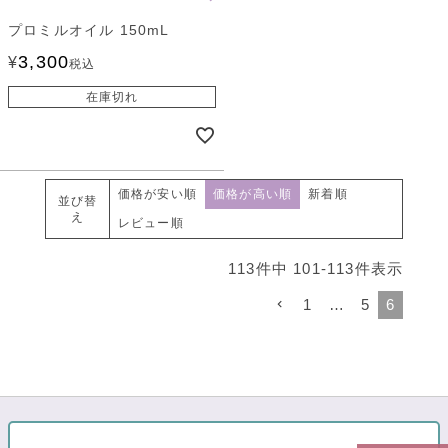
プロミルオイル 150mL
3,300
¥
税込
在庫切れ
価格が安い順
価格が高い順
新着順
並び替
え
レビュー順
113
件中
101
-
113
件表示
1
…
5
6