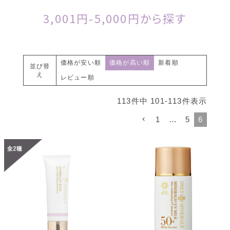
3,001円-5,000円から探す
価格が安い順
価格が高い順
新着順
並び替
え
レビュー順
113
件中
101
-
113
件表示
1
…
5
6