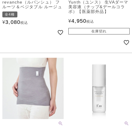
revanche（ルバンシュ） フ
Yunth（ユンス） 生VAダーマ
ルーツ＆ベジタブル ルージュ
美容液（チップ&デールコラ
ボ）【医薬部外品】
全4種
4,950
¥
3,080
税込
¥
税込
在庫切れ