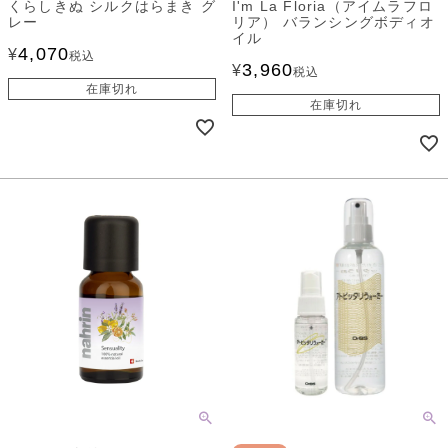
くらしきぬ シルクはらまき グ
I'm La Floria（アイムラフロ
レー
リア） バランシングボディオ
イル
4,070
¥
税込
3,960
¥
税込
在庫切れ
在庫切れ