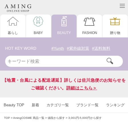
暮らし
BABY
BEAUTY
FASHION
贈り物
HOT KEY WORD
#Yunth
#紫外線対策
#送料無料
【地震・台風による配送遅延】詳しくは佐川急便のお知らせを
ご確認ください。
詳細はこちら＞
Beauty TOP
新着
カテゴリ一覧
ブランド一覧
ランキング
TOP
AmingCOSME 商品一覧
値段から探す
3,001円-5,000円から探す