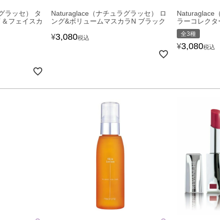
ュラグラッセ） タ
Naturaglace（ナチュラグラッセ） ロ
Naturagl
イ＆フェイスカ
ング&ボリュームマスカラN ブラック
ラーコレクタ
全3種
3,080
¥
税込
3,080
¥
税込