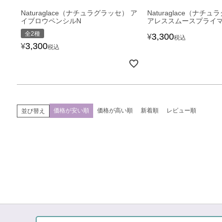
Naturaglace（ナチュラグラッセ） ア
Naturaglace（ナチ
イブロウペンシルN
アレススムースプライマ
全2種
3,300
¥
税込
3,300
¥
税込
価格が安い順
価格が高い順
新着順
レビュー順
並び替え