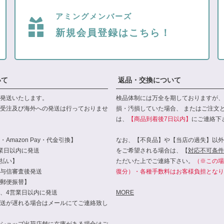
アミングメンバーズ
新規会員登録はこちら！
いて
返品・交換について
発送いたします。
検品体制には万全を期しておりますが、
受注及び海外への発送は行っておりませ
損・汚損していた場合、 またはご注文
は、
【商品到着後7日以内】
にご連絡下
Amazon Pay・代金引換】
なお、【不良品】や【当店の過失】以外
業日以内に発送
をご希望される場合は、【
対応不可条件
払い】
ただいた上でご連絡下さい。
（※この場
与信審査後発送
復分）・各種手数料はお客様負担となり
郵便振替】
、4営業日以内に発送
MORE
送が遅れる場合はメールにてご連絡致し
ショップ出荷店舗に在庫がある場合はご