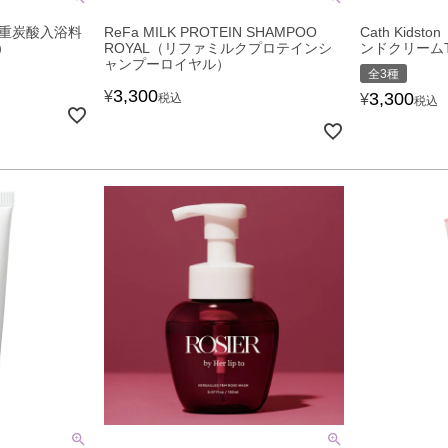
性重炭酸入浴料
ReFa MILK PROTEIN SHAMPOO
Cath Kid
）
ROYAL（リファミルクプロテインシ
ンドクリームT
ャンプーロイヤル）
全3種
3,300
¥
3,300
税込
¥
税込