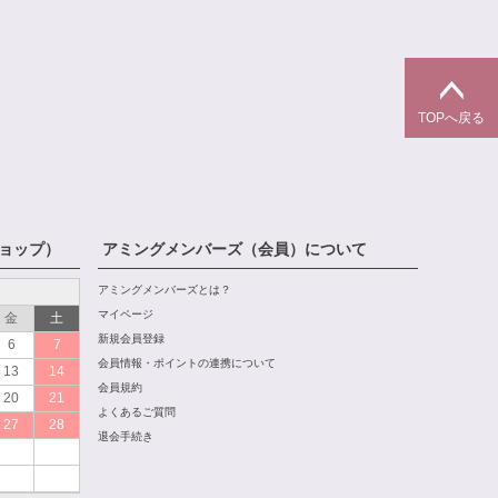
TOPへ戻る
ョップ）
アミングメンバーズ（会員）について
アミングメンバーズとは？
マイページ
金
土
新規会員登録
6
7
会員情報・ポイントの連携について
13
14
会員規約
20
21
よくあるご質問
27
28
退会手続き