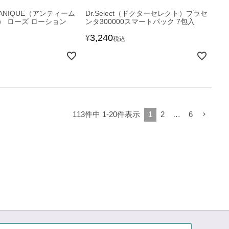
RGANIQUE（アンティーム
Dr.Select（ドクターセレクト）プラセ
） ローズ ローション
ンタ300000スマートパック 7包入
3,240
¥
税込
113
件中
1
-
20
件表示
1
2
…
6