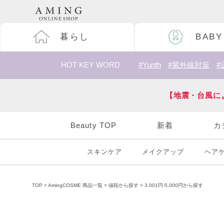
暮らし
BABY
HOT KEY WORD
#Yunth
#紫外線対策
#
【地震・台風に
Beauty TOP
新着
カ
スキンケア
メイクアップ
ヘア
TOP
AmingCOSME 商品一覧
値段から探す
3,001円-5,000円から探す