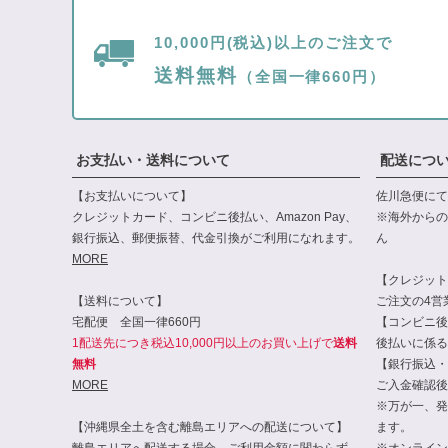
10,000円(税込)以上のご注文で
送料無料
（全国一律660円）
お支払い・送料について
配送につ
【お支払いについて】
佐川急便にて
クレジットカード、コンビニ後払い、Amazon Pay、
※海外からの
銀行振込、郵便振替、代金引換がご利用になれます。
ん
MORE
【クレジット・
【送料について】
ご注文の4営
宅配便 全国一律660円
【コンビニ後
1配送先につき税込10,000円以上のお買い上げで
送料
後払いに係る
無料
【銀行振込・
MORE
ご入金確認後
※万が一、発
【沖縄県全土を含む離島エリアへの配送について】
ます。
離島エリアへ配送する場合、ご利用金額に関わらず、
※オンライン