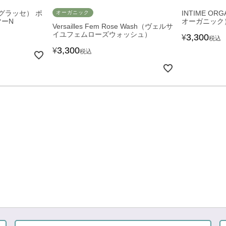
ュラグラッセ） ポ
INTIME O
オーガニック
ーN
オーガニック
Versailles Fem Rose Wash（ヴェルサ
イユフェムローズウォッシュ）
3,300
¥
税込
3,300
¥
税込