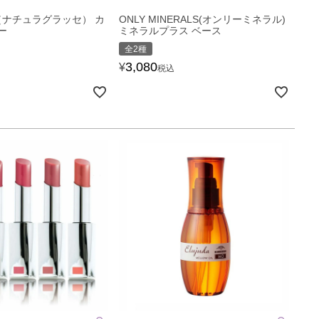
ace（ナチュラグラッセ） カ
ONLY MINERALS(オンリーミネラル)
ー
ミネラルプラス ベース
全2種
3,080
¥
税込