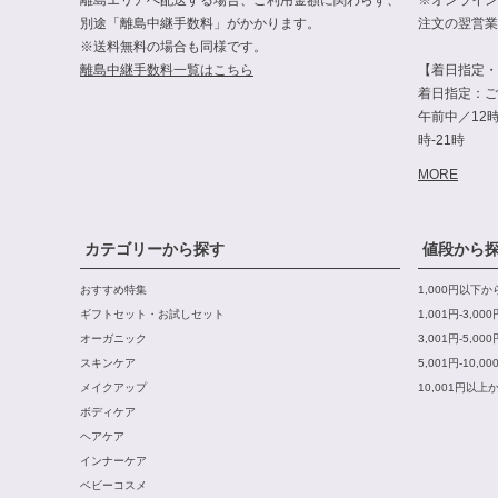
別途「離島中継手数料」がかかります。
注文の翌営業
※送料無料の場合も同様です。
離島中継手数料一覧はこちら
【着日指定・
着日指定：ご
午前中／12時-
時-21時
MORE
カテゴリーから探す
値段から
おすすめ特集
1,000円以下
ギフトセット・お試しセット
1,001円-3,0
オーガニック
3,001円-5,0
スキンケア
5,001円-10,
メイクアップ
10,001円以上
ボディケア
ヘアケア
インナーケア
ベビーコスメ