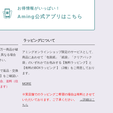
お得情報がいっぱい！
Aming公式アプリはこちら
ラッピングについて
万一商品が破
アミングオンラインショップ限定のサービスとして、
と異なる場合
商品にあわせて「包装紙」「紙袋」「クリアパック
さい。
袋」のいずれかでお包みする【無料ラッピング】と
【有料のBOXラッピング 】（2種）をご用意しており
で返品・交換
ます。
】をご確認い
合、送料（往
MORE
ます）
※実店舗でのラッピングご希望の場合は有料とさせて
いただいております。ご了承ください。
→詳細はこ
ちら