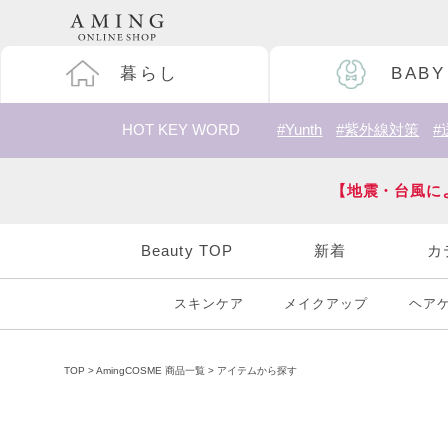
暮らし
BABY
HOT KEY WORD
#Yunth
#紫外線対策
#
【地震・台風に
Beauty TOP
新着
カ
スキンケア
メイクアップ
ヘア
TOP
AmingCOSME 商品一覧
アイテムから探す