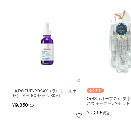
LA ROCHE-POSAY（ラロッシュポ
ゆらぎ肌
ゼ） メラ B3 セラム 30ML
OrBS（オーブス） 夢
スウォーター3本セット
9,350
¥
税込
9,295
¥
税込