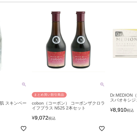
Dr.MEDI
まとめ買い割引商品
スパオキシジ
水肌 スキンベー
cobon（コーボン） コーボンザクロラ
イフプラス N525 2本セット
8,910
¥
税込
9,072
¥
税込