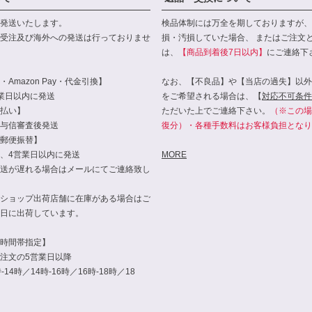
発送いたします。
検品体制には万全を期しておりますが、
受注及び海外への発送は行っておりませ
損・汚損していた場合、 またはご注文
は、
【商品到着後7日以内】
にご連絡下
Amazon Pay・代金引換】
なお、【不良品】や【当店の過失】以外
業日以内に発送
をご希望される場合は、【
対応不可条件
払い】
ただいた上でご連絡下さい。
（※この場
与信審査後発送
復分）・各種手数料はお客様負担となり
郵便振替】
、4営業日以内に発送
MORE
送が遅れる場合はメールにてご連絡致し
ショップ出荷店舗に在庫がある場合はご
日に出荷しています。
時間帯指定】
注文の5営業日以降
14時／14時-16時／16時-18時／18