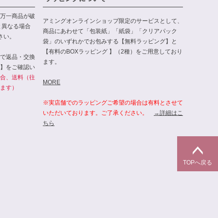
万一商品が破
アミングオンラインショップ限定のサービスとして、
と異なる場合
商品にあわせて「包装紙」「紙袋」「クリアパック
さい。
袋」のいずれかでお包みする【無料ラッピング】と
【有料のBOXラッピング 】（2種）をご用意しており
で返品・交換
ます。
】をご確認い
合、送料（往
MORE
ます）
※実店舗でのラッピングご希望の場合は有料とさせて
いただいております。ご了承ください。
→詳細はこ
ちら
TOPへ戻る