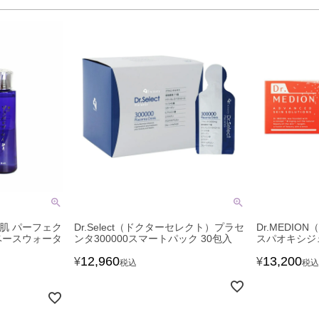
水肌 パーフェク
Dr.Select（ドクターセレクト）プラセ
Dr.MEDI
ベースウォータ
ンタ300000スマートパック 30包入
スパオキシジェ
12,960
13,200
¥
¥
税込
税込