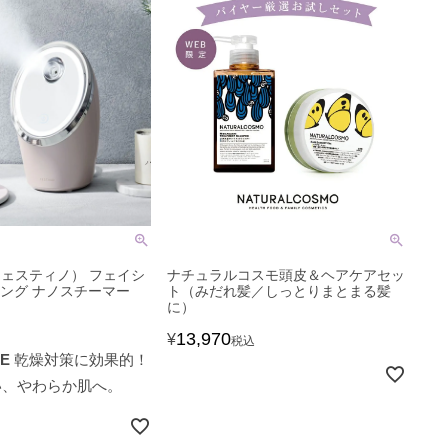
（フェスティノ） フェイシ
ナチュラルコスモ頭皮＆ヘアケアセッ
ジング ナノスチーマー
ト（みだれ髪／しっとりまとまる髪
に）
13,970
¥
税込
CE
乾燥対策に効果的！
い、やわらか肌へ。