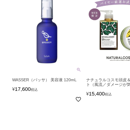
WASSER（バッサ） 美容液 120mL
ナチュラルコスモ頭皮
ト（風流／ダメージが
17,600
¥
税込
15,400
¥
税込