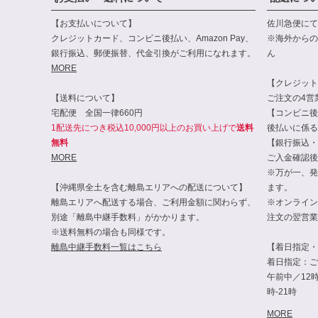
【お支払いについて】
佐川急便にて
クレジットカード、コンビニ後払い、Amazon Pay、
※海外からの
銀行振込、郵便振替、代金引換がご利用になれます。
ん
MORE
【クレジット・
【送料について】
ご注文の4営
宅配便 全国一律660円
【コンビニ後
1配送先につき税込10,000円以上のお買い上げで
送料
後払いに係る
無料
【銀行振込・
MORE
ご入金確認後
※万が一、発
【沖縄県全土を含む離島エリアへの配送について】
ます。
離島エリアへ配送する場合、ご利用金額に関わらず、
※オンライン
別途「離島中継手数料」がかかります。
注文の翌営業
※送料無料の場合も同様です。
離島中継手数料一覧はこちら
【着日指定・
着日指定：ご
午前中／12時-
時-21時
MORE