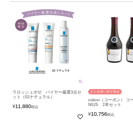
ラロッシュポゼ バイヤー厳選3点セ
まとめ買い割引商品
ット（02ナチュラル）
cobon（コーボン） 
N525 2本セット
11,880
¥
税込
10,756
¥
税込