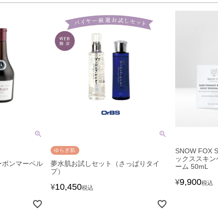
SNOW FOX
ゆらぎ肌
ックススキンケ
コーボンマーベル
夢水肌お試しセット（さっぱりタイ
ーム 50mL
プ）
9,900
¥
税込
10,450
¥
税込