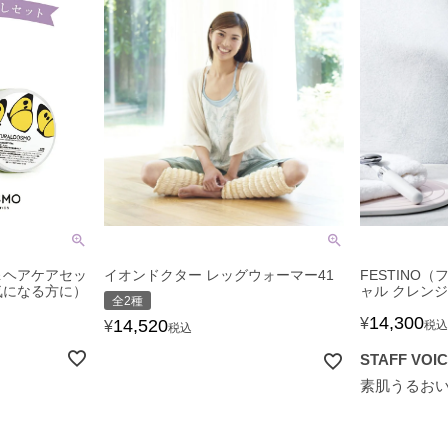
＆ヘアケアセッ
イオンドクター レッグウォーマー41
FESTINO
気になる方に）
ャル クレン
全2種
14,300
¥
14,520
¥
税込
税込
STAFF VOI
素肌うるお