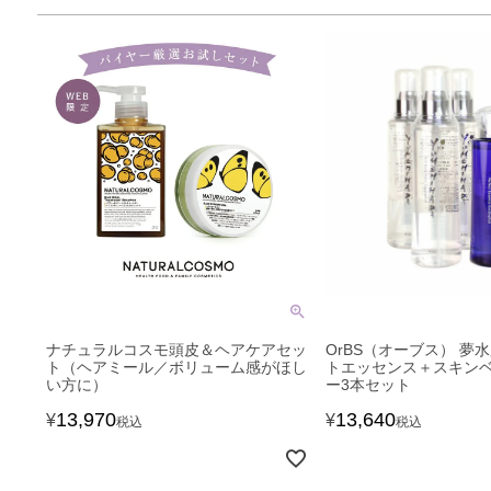
ナチュラルコスモ頭皮＆ヘアケアセッ
OrBS（オーブス） 夢
ト（ヘアミール／ボリューム感がほし
トエッセンス＋スキン
い方に）
ー3本セット
13,970
13,640
¥
¥
税込
税込