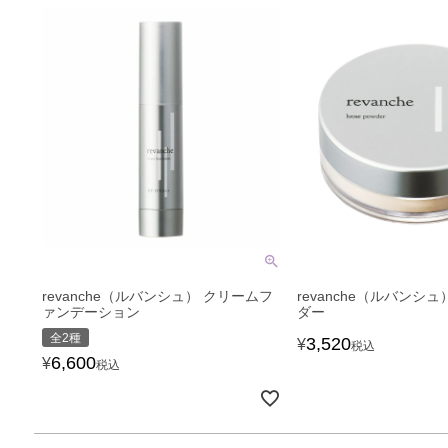
revanche（ルバンシュ） クリームフ
revanche（ルバンシ
ァンデーション
ダー
全2種
3,520
¥
税込
6,600
¥
税込