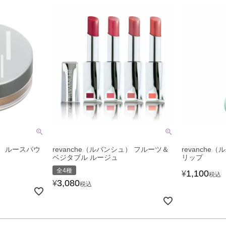
ュ） ルースパウ
revanche（ルバンシュ） フルーツ＆
revanche
ベジタブル ルージュ
リップ
全4種
1,100
¥
税込
3,080
¥
税込