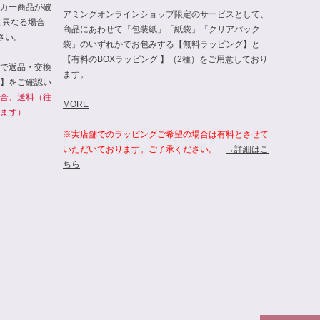
万一商品が破
アミングオンラインショップ限定のサービスとして、
と異なる場合
商品にあわせて「包装紙」「紙袋」「クリアパック
さい。
袋」のいずれかでお包みする【無料ラッピング】と
【有料のBOXラッピング 】（2種）をご用意しており
で返品・交換
ます。
】をご確認い
合、送料（往
MORE
ます）
※実店舗でのラッピングご希望の場合は有料とさせて
いただいております。ご了承ください。
→詳細はこ
ちら