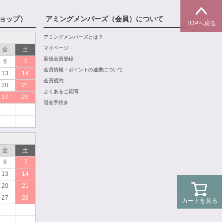
ョップ）
アミングメンバーズ（会員）について
TOPへ戻る
アミングメンバーズとは？
マイページ
金
土
新規会員登録
6
7
会員情報・ポイントの連携について
13
14
会員規約
20
21
よくあるご質問
27
28
退会手続き
金
土
6
7
13
14
20
21
27
28
カートを見る