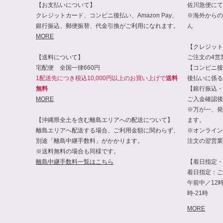
【お支払いについて】
佐川急便にて
クレジットカード、コンビニ後払い、Amazon Pay、
※海外からの
銀行振込、郵便振替、代金引換がご利用になれます。
ん
MORE
【クレジット・
【送料について】
ご注文の4営
宅配便 全国一律660円
【コンビニ後
1配送先につき税込10,000円以上のお買い上げで
送料
後払いに係る
無料
【銀行振込・
MORE
ご入金確認後
※万が一、発
【沖縄県全土を含む離島エリアへの配送について】
ます。
離島エリアへ配送する場合、ご利用金額に関わらず、
※オンライン
別途「離島中継手数料」がかかります。
注文の翌営業
※送料無料の場合も同様です。
離島中継手数料一覧はこちら
【着日指定・
着日指定：ご
午前中／12時-
時-21時
MORE