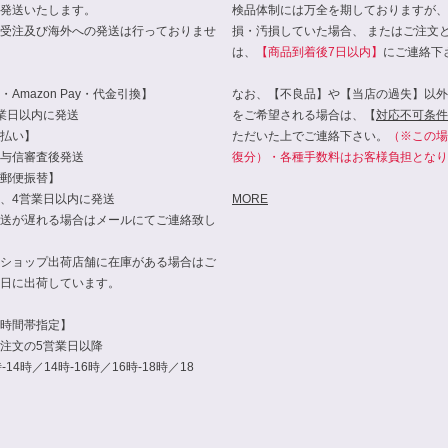
発送いたします。
検品体制には万全を期しておりますが、
受注及び海外への発送は行っておりませ
損・汚損していた場合、 またはご注文
は、
【商品到着後7日以内】
にご連絡下
Amazon Pay・代金引換】
なお、【不良品】や【当店の過失】以外
業日以内に発送
をご希望される場合は、【
対応不可条件
払い】
ただいた上でご連絡下さい。
（※この場
与信審査後発送
復分）・各種手数料はお客様負担となり
郵便振替】
、4営業日以内に発送
MORE
送が遅れる場合はメールにてご連絡致し
ショップ出荷店舗に在庫がある場合はご
日に出荷しています。
時間帯指定】
注文の5営業日以降
14時／14時-16時／16時-18時／18