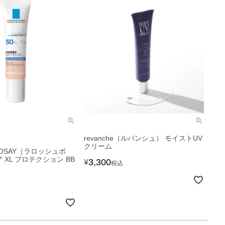
revanche（ルバンシュ） モイストUV
クリーム
-POSAY（ラロッシュポ
 XL プロテクション BB
3,300
¥
税込