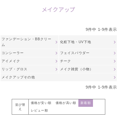
メイクアップ
9
件中
1
-
9
件表示
ファンデーション・BBクリー
化粧下地・UV下地
ム
コンシーラー
フェイスパウダー
アイメイク
チーク
リップ・グロス
メイク雑貨（小物）
メイクアップその他
9
件中
1
-
9
件表示
価格が安い順
価格が高い順
新着順
並び替
え
レビュー順