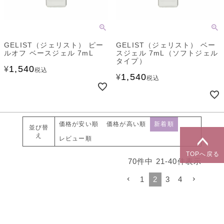
GELIST（ジェリスト） ピー
GELIST（ジェリスト） ベー
ルオフ ベースジェル 7mL
スジェル 7mL（ソフトジェル
タイプ）
1,540
¥
税込
1,540
¥
税込
価格が安い順
価格が高い順
新着順
並び替
え
レビュー順
TOPへ戻る
70
件中
21
-
40
件表示
1
2
3
4