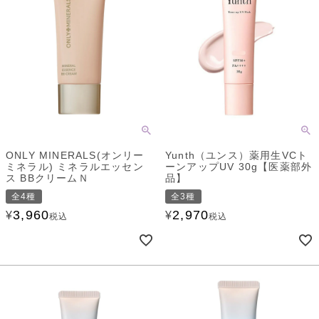
ONLY MINERALS(オンリー
Yunth（ユンス）薬用生VCト
ミネラル) ミネラルエッセン
ーンアップUV 30g【医薬部外
ス BBクリームＮ
品】
全4種
全3種
3,960
2,970
¥
¥
税込
税込