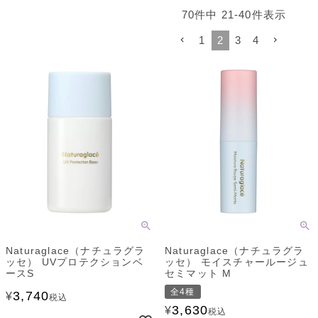
70
件中
21
-
40
件表示
1
2
3
4
Naturaglace（ナチュラグラ
Naturaglace（ナチュラグラ
ッセ） UVプロテクションベ
ッセ） モイスチャールージュ
ースS
セミマット M
全4種
3,740
¥
税込
3,630
¥
税込