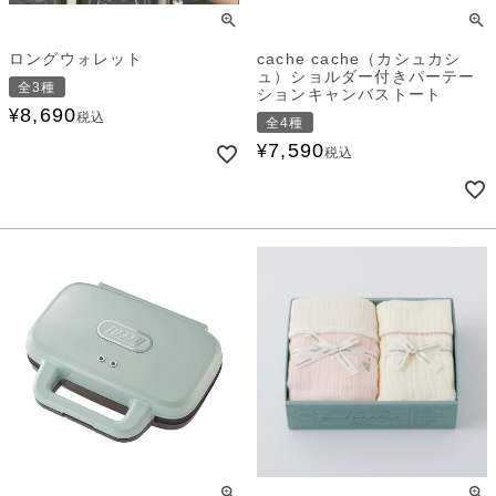
ロングウォレット
cache cache（カシュカシ
ュ）ショルダー付きパーテー
全3種
ションキャンバストート
8,690
¥
税込
全4種
7,590
¥
税込