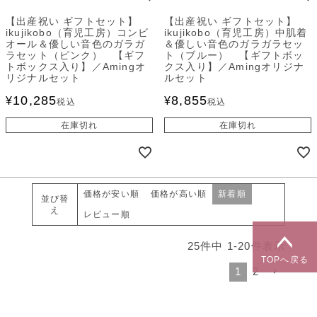
【出産祝い ギフトセット】
【出産祝い ギフトセット】
ikujikobo（育児工房）コンビ
ikujikobo（育児工房）中肌着
オール＆優しい音色のガラガ
＆優しい音色のガラガラセッ
ラセット（ピンク） 【ギフ
ト（ブルー） 【ギフトボッ
トボックス入り】／Amingオ
クス入り】／Amingオリジナ
リジナルセット
ルセット
10,285
8,855
¥
¥
税込
税込
在庫切れ
在庫切れ
価格が安い順
価格が高い順
新着順
並び替
え
レビュー順
25
件中
1
-
20
件表示
TOPへ戻る
1
2