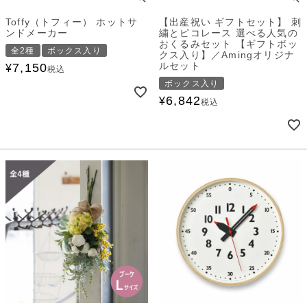
Toffy（トフィー） ホットサ
【出産祝い ギフトセット】 刺
ンドメーカー
繍とピコレース 選べる人気の
おくるみセット 【ギフトボッ
全2種
ボックス入り
クス入り】／Amingオリジナ
ルセット
7,150
¥
税込
ボックス入り
6,842
¥
税込