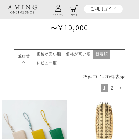
TOP
贈り物商品一覧
ご予算から探す
～￥10,000
ご利用ガイド
マイページ
カート
～￥10,000
価格が安い順
価格が高い順
新着順
並び替
え
レビュー順
25
件中
1
-
20
件表示
1
2