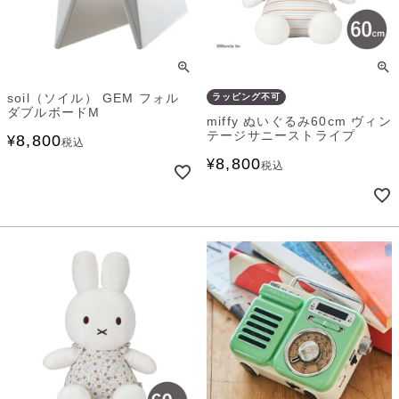
soil（ソイル） GEM フォル
ラッピング不可
ダブルボードM
miffy ぬいぐるみ60cm ヴィン
テージサニーストライプ
8,800
¥
税込
8,800
¥
税込