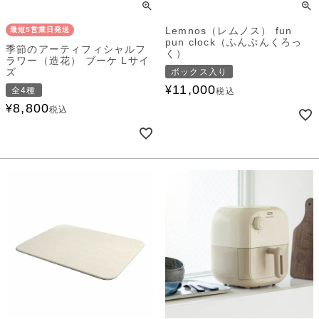
Lemnos（レムノス） fun
最短5営業日発送
pun clock（ふんぷんくろっ
季節のアーティフィシャルフ
く）
ラワー（造花） ブーケ Lサイ
ズ
ボックス入り
11,000
¥
全4種
税込
8,800
¥
税込