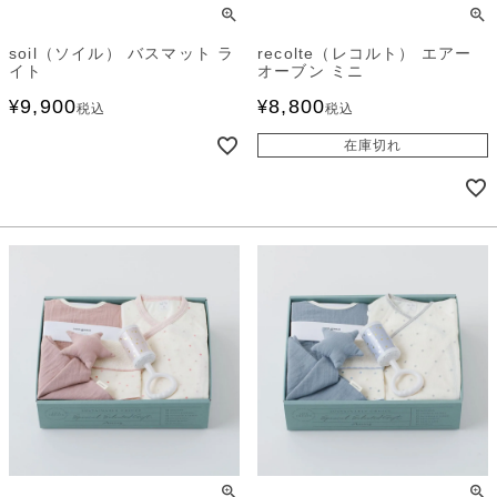
soil（ソイル） バスマット ラ
recolte（レコルト） エアー
イト
オーブン ミニ
9,900
8,800
¥
¥
税込
税込
在庫切れ