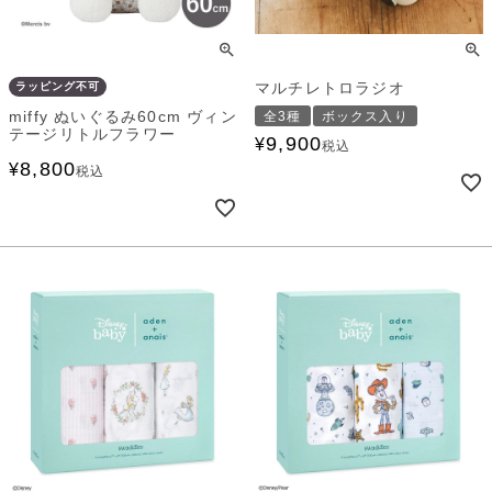
マルチレトロラジオ
ラッピング不可
miffy ぬいぐるみ60cm ヴィン
全3種
ボックス入り
テージリトルフラワー
9,900
¥
税込
8,800
¥
税込