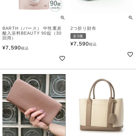
BARTH（バース） 中性重炭
2つ折り財布
酸入浴料BEAUTY 90錠（30
全3種
回用）
7,590
¥
税込
7,590
¥
税込