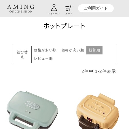
TOP
贈り物商品一覧
カテゴリーから探す
キッチン
キッチン家電
ホットプレート
ご利用ガイド
マイページ
カート
ホットプレート
価格が安い順
価格が高い順
新着順
並び替
え
レビュー順
2
件中
1
-
2
件表示