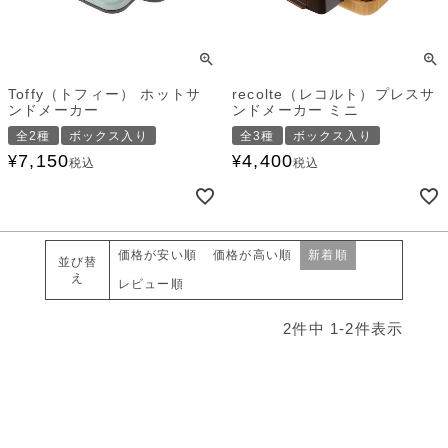
Toffy（トフィー） ホットサ
recolte（レコルト）プレスサ
ンドメーカー
ンドメーカー ミニ
全2種
ボックス入り
全3種
ボックス入り
7,150
4,400
¥
¥
税込
税込
価格が安い順
価格が高い順
新着順
並び替
え
レビュー順
2
件中
1
-
2
件表示