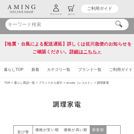
ご利用ガイド
HOT KEY WORD
#炭八
#送料無料
マイページ
カート
【地震・台風による配送遅延】詳しくは佐川急便のお知らせを
ご確認ください。
詳細はこちら＞
暮らしTOP
新着
カテゴリ一覧
ブランド一覧
ご利用ガイド
TOP
暮らし商品一覧
ブランドから探す
recolte（レコルト）
調理家電
調理家電
価格が安い順
価格が高い順
新着順
並び替