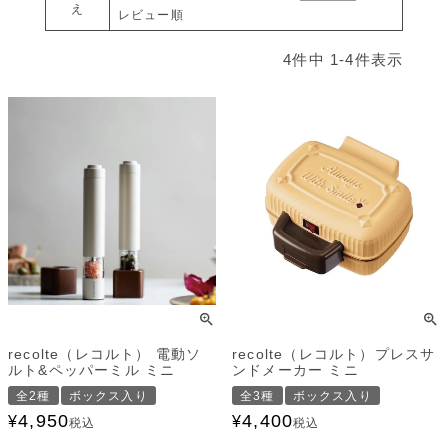
え
レビュー順
4
件中
1
-
4
件表示
recolte（レコルト） 電動ソ
recolte（レコルト）プレスサ
ルト&ペッパーミル ミニ
ンドメーカー ミニ
全2種
ボックス入り
全3種
ボックス入り
4,950
4,400
¥
¥
税込
税込