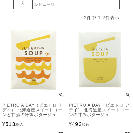
え
レビュー順
2
件中
1
-
2
件表示
PIETRO A DAY（ピエトロ ア
PIETRO A DAY（ピエトロ ア
デイ） 北海道産スイートコー
デイ） 北海道産スイートコー
ンと甘酒の冷製ポタージュ
ンの甘みポタージュ
513
492
¥
¥
税込
税込