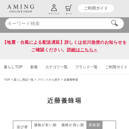
ご利用ガイド
HOT KEY WORD
#炭八
#送料無料
マイページ
カート
【地震・台風による配送遅延】詳しくは佐川急便のお知らせを
ご確認ください。
詳細はこちら＞
暮らしTOP
新着
カテゴリ一覧
ブランド一覧
ご利用ガイド
TOP
暮らし商品一覧
ブランドから探す
近藤養蜂場
近藤養蜂場
価格が安い順
価格が高い順
新着順
並び替