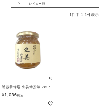
え
レビュー順
1
件中
1
-
1
件表示
近藤養蜂場 生姜蜂蜜漬 280g
1,036
¥
税込