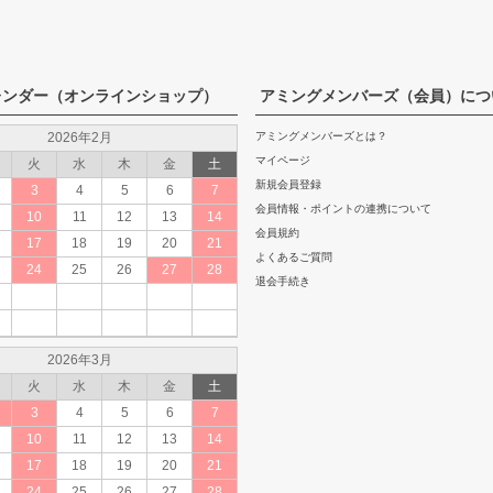
レンダー（オンラインショップ）
アミングメンバーズ（会員）につ
2026年2月
アミングメンバーズとは？
マイページ
火
水
木
金
土
新規会員登録
3
4
5
6
7
会員情報・ポイントの連携について
10
11
12
13
14
会員規約
17
18
19
20
21
よくあるご質問
24
25
26
27
28
退会手続き
2026年3月
火
水
木
金
土
3
4
5
6
7
10
11
12
13
14
17
18
19
20
21
24
25
26
27
28