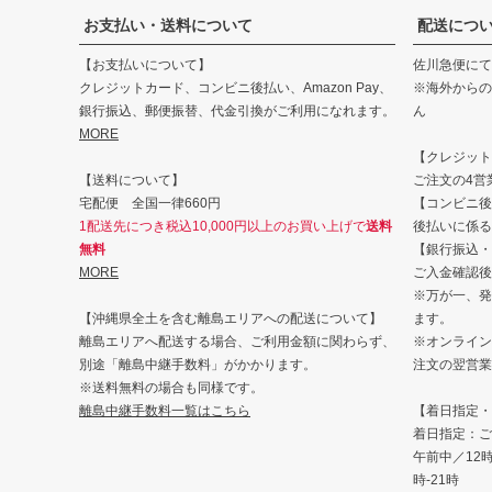
お支払い・送料について
配送につ
【お支払いについて】
佐川急便にて
クレジットカード、コンビニ後払い、Amazon Pay、
※海外からの
銀行振込、郵便振替、代金引換がご利用になれます。
ん
MORE
【クレジット・
【送料について】
ご注文の4営
宅配便 全国一律660円
【コンビニ後
1配送先につき税込10,000円以上のお買い上げで
送料
後払いに係る
無料
【銀行振込・
MORE
ご入金確認後
※万が一、発
【沖縄県全土を含む離島エリアへの配送について】
ます。
離島エリアへ配送する場合、ご利用金額に関わらず、
※オンライン
別途「離島中継手数料」がかかります。
注文の翌営業
※送料無料の場合も同様です。
離島中継手数料一覧はこちら
【着日指定・
着日指定：ご
午前中／12時-
時-21時