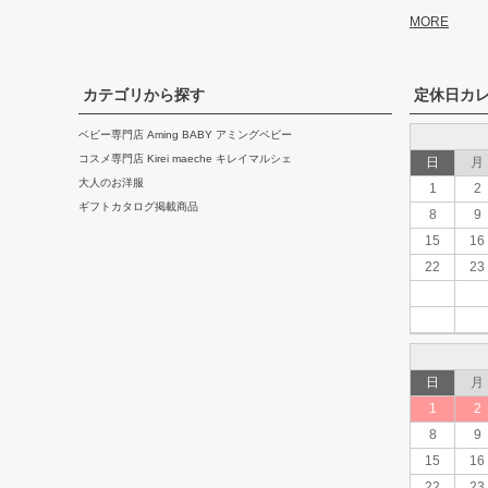
MORE
カテゴリから探す
定休日カ
ベビー専門店 Aming BABY アミングベビー
コスメ専門店 Kirei maeche キレイマルシェ
日
月
大人のお洋服
1
2
ギフトカタログ掲載商品
8
9
15
16
22
23
日
月
1
2
8
9
15
16
22
23