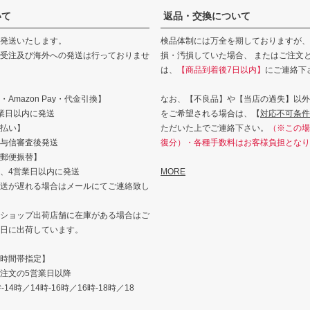
いて
返品・交換について
発送いたします。
検品体制には万全を期しておりますが、
受注及び海外への発送は行っておりませ
損・汚損していた場合、 またはご注文
は、
【商品到着後7日以内】
にご連絡下
Amazon Pay・代金引換】
なお、【不良品】や【当店の過失】以外
業日以内に発送
をご希望される場合は、【
対応不可条件
払い】
ただいた上でご連絡下さい。
（※この場
与信審査後発送
復分）・各種手数料はお客様負担となり
郵便振替】
、4営業日以内に発送
MORE
送が遅れる場合はメールにてご連絡致し
ショップ出荷店舗に在庫がある場合はご
日に出荷しています。
時間帯指定】
注文の5営業日以降
14時／14時-16時／16時-18時／18