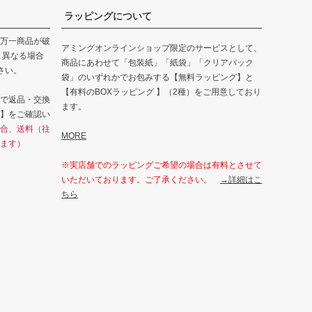
ラッピングについて
万一商品が破
アミングオンラインショップ限定のサービスとして、
と異なる場合
商品にあわせて「包装紙」「紙袋」「クリアパック
さい。
袋」のいずれかでお包みする【無料ラッピング】と
【有料のBOXラッピング 】（2種）をご用意しており
で返品・交換
ます。
】をご確認い
合、送料（往
MORE
ます）
※実店舗でのラッピングご希望の場合は有料とさせて
いただいております。ご了承ください。
→詳細はこ
ちら