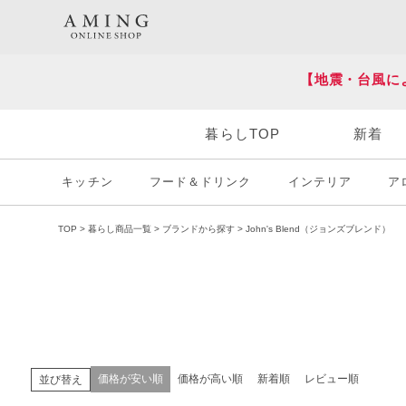
HOT KEY WORD
#炭八
#送料無料
【地震・台風に
暮らしTOP
新着
キッチン
フード＆ドリンク
インテリア
ア
TOP
暮らし商品一覧
ブランドから探す
John's Blend（ジョンズブレンド）
価格が安い順
価格が高い順
新着順
レビュー順
並び替え