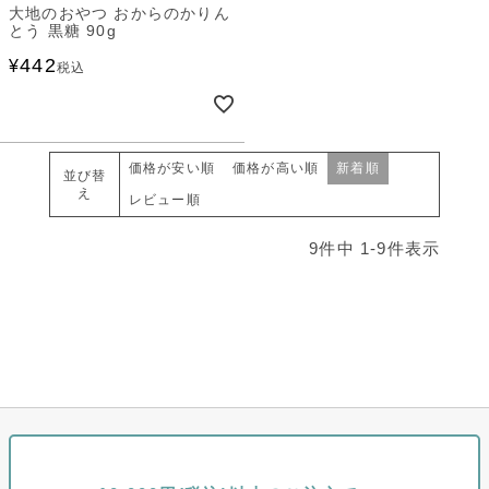
大地のおやつ おからのかりん
とう 黒糖 90g
442
¥
税込
価格が安い順
価格が高い順
新着順
並び替
え
レビュー順
9
件中
1
-
9
件表示