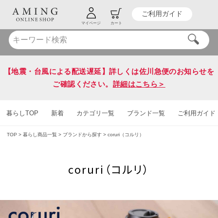
ご利用ガイド
HOT KEY WORD
#炭八
#送料無料
マイページ
カート
【地震・台風による配送遅延】詳しくは佐川急便のお知らせを
ご確認ください。
詳細はこちら＞
暮らしTOP
新着
カテゴリ一覧
ブランド一覧
ご利用ガイド
TOP
暮らし商品一覧
ブランドから探す
coruri（コルリ）
coruri（コルリ）