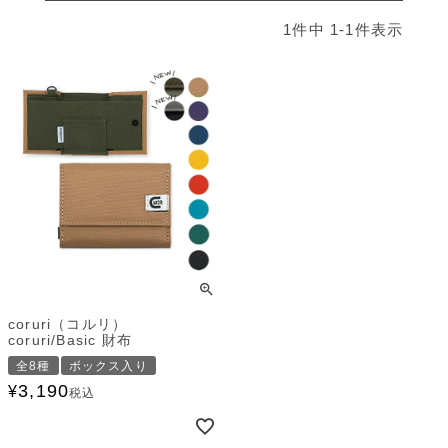
1
件中
1
-
1
件表示
coruri（コルリ）
coruri/Basic 財布
全8種
ボックス入り
3,190
¥
税込