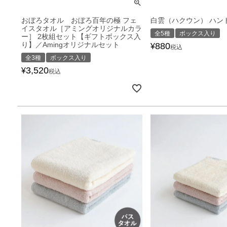
おぼろタオル おぼろ百年の極 フェ
白雲（ハクウン） ハン
イスタオル［アミングオリジナルカラ
全5種
ボックス入り
ー］ 2枚組セット【ギフトボックス入
り】／Amingオリジナルセット
880
¥
税込
全3種
ボックス入り
3,520
¥
税込