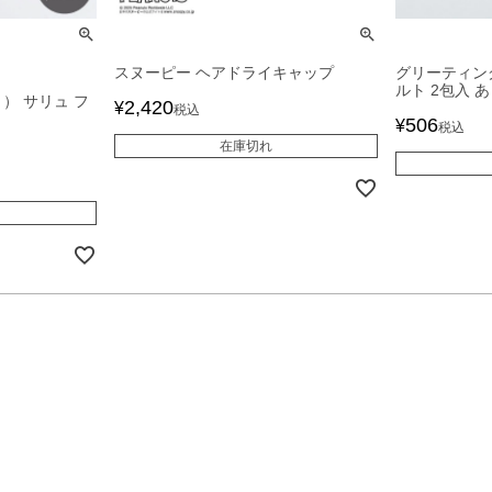
スヌーピー ヘアドライキャップ
グリーティン
ルト 2包入 
） サリュ フ
2,420
¥
税込
506
¥
税込
在庫切れ