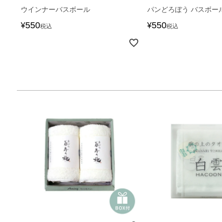
ウインナーバスボール
パンどろぼう バスボー
550
550
¥
¥
税込
税込