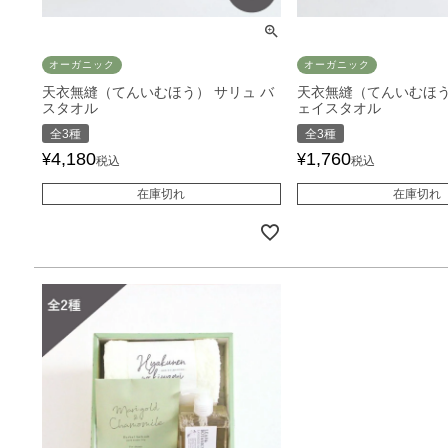
オーガニック
オーガニック
天衣無縫（てんいむほう） サリュ バ
天衣無縫（てんいむほう
スタオル
ェイスタオル
全3種
全3種
4,180
1,760
¥
¥
税込
税込
在庫切れ
在庫切れ