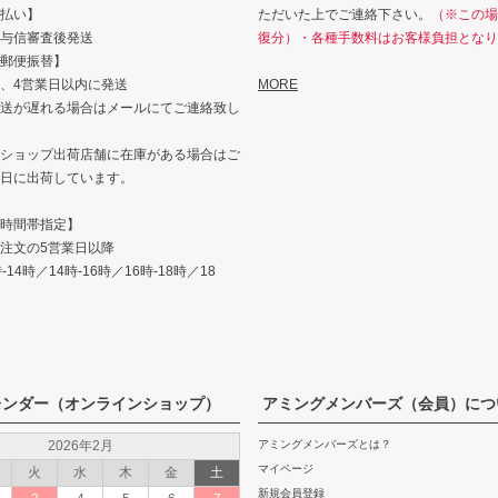
払い】
ただいた上でご連絡下さい。
（※この場
与信審査後発送
復分）・各種手数料はお客様負担となり
郵便振替】
、4営業日以内に発送
MORE
送が遅れる場合はメールにてご連絡致し
ショップ出荷店舗に在庫がある場合はご
日に出荷しています。
時間帯指定】
注文の5営業日以降
14時／14時-16時／16時-18時／18
レンダー（オンラインショップ）
アミングメンバーズ（会員）につ
2026年2月
アミングメンバーズとは？
マイページ
火
水
木
金
土
新規会員登録