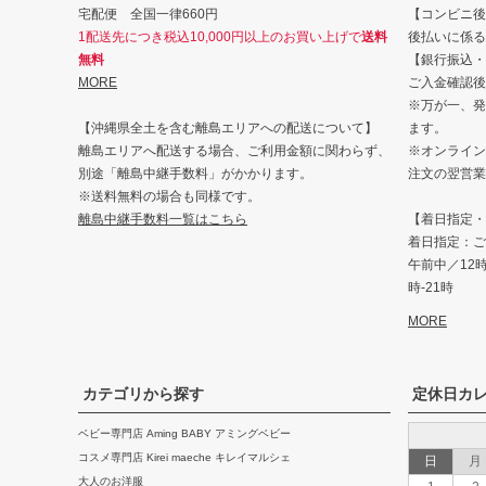
宅配便 全国一律660円
【コンビニ後
1配送先につき税込10,000円以上のお買い上げで
送料
後払いに係る
無料
【銀行振込・
MORE
ご入金確認後
※万が一、発
【沖縄県全土を含む離島エリアへの配送について】
ます。
離島エリアへ配送する場合、ご利用金額に関わらず、
※オンライン
別途「離島中継手数料」がかかります。
注文の翌営業
※送料無料の場合も同様です。
離島中継手数料一覧はこちら
【着日指定・
着日指定：ご
午前中／12時-
時-21時
MORE
カテゴリから探す
定休日カ
ベビー専門店 Aming BABY アミングベビー
コスメ専門店 Kirei maeche キレイマルシェ
日
月
大人のお洋服