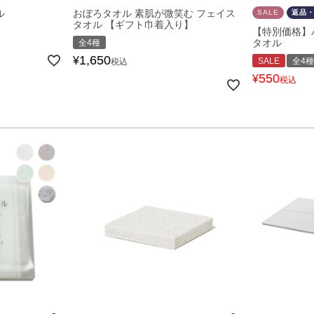
ル
おぼろタオル 素肌が微笑む フェイス
SALE
返品
タオル 【ギフト巾着入り】
【特別価格】
タオル
全4種
1,650
¥
SALE
全4種
税込
550
¥
税込