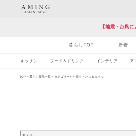
HOT KEY WORD
#炭八
#送料無料
【地震・台風に
暮らしTOP
新着
キッチン
フード＆ドリンク
インテリア
ア
TOP
暮らし商品一覧
カテゴリーから探す
バス＆タオル
タオル