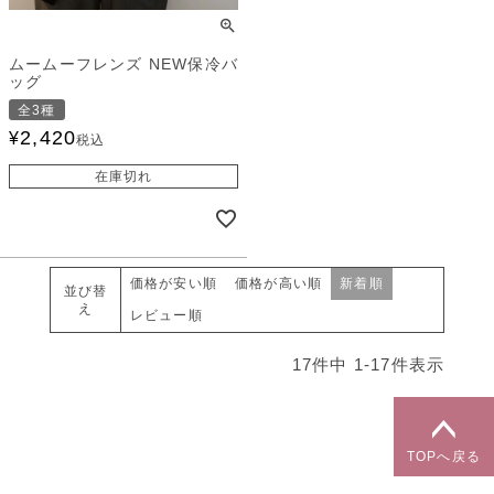
ムームーフレンズ NEW保冷バ
ッグ
全3種
2,420
¥
税込
在庫切れ
価格が安い順
価格が高い順
新着順
並び替
え
レビュー順
17
件中
1
-
17
件表示
TOPへ戻る