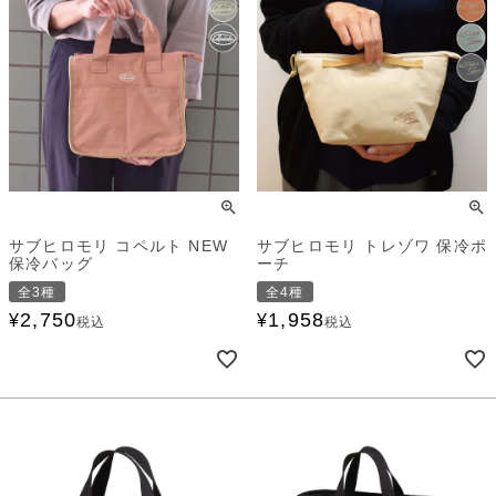
サブヒロモリ コペルト NEW
サブヒロモリ トレゾワ 保冷ポ
保冷バッグ
ーチ
全3種
全4種
2,750
1,958
¥
¥
税込
税込