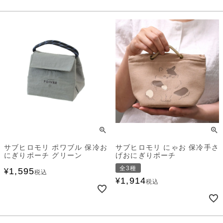
サブヒロモリ ポワブル 保冷お
サブヒロモリ にゃお 保冷手さ
にぎりポーチ グリーン
げおにぎりポーチ
全3種
1,595
¥
税込
1,914
¥
税込