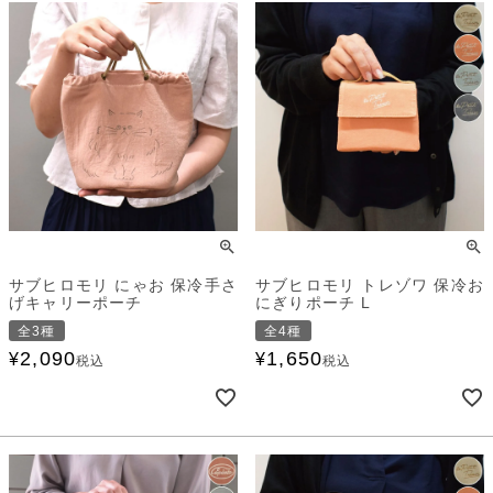
サブヒロモリ にゃお 保冷手さ
サブヒロモリ トレゾワ 保冷お
げキャリーポーチ
にぎりポーチ L
全3種
全4種
2,090
1,650
¥
¥
税込
税込