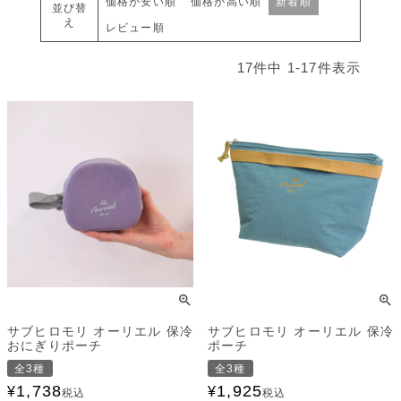
価格が安い順
価格が高い順
新着順
並び替
え
レビュー順
17
件中
1
-
17
件表示
サブヒロモリ オーリエル 保冷
サブヒロモリ オーリエル 保冷
おにぎりポーチ
ポーチ
全3種
全3種
1,738
1,925
¥
¥
税込
税込