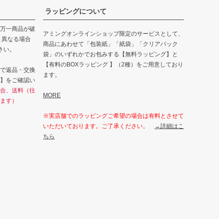
ラッピングについて
万一商品が破
アミングオンラインショップ限定のサービスとして、
と異なる場合
商品にあわせて「包装紙」「紙袋」「クリアパック
さい。
袋」のいずれかでお包みする【無料ラッピング】と
【有料のBOXラッピング 】（2種）をご用意しており
で返品・交換
ます。
】をご確認い
合、送料（往
MORE
ます）
※実店舗でのラッピングご希望の場合は有料とさせて
いただいております。ご了承ください。
→詳細はこ
ちら