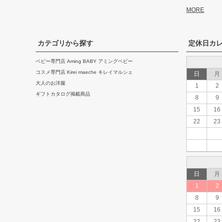
MORE
カテゴリから探す
定休日カ
ベビー専門店 Aming BABY アミングベビー
コスメ専門店 Kirei maeche キレイマルシェ
日
月
大人のお洋服
1
2
ギフトカタログ掲載商品
8
9
15
16
22
23
日
月
1
2
8
9
15
16
22
23