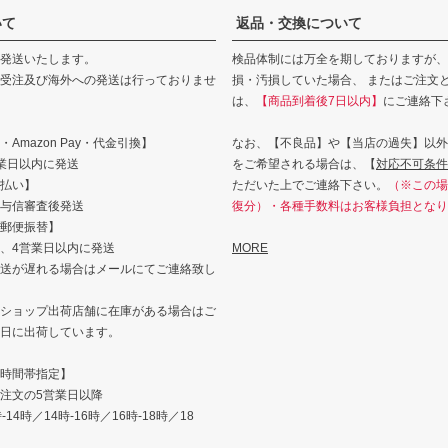
いて
返品・交換について
発送いたします。
検品体制には万全を期しておりますが、
受注及び海外への発送は行っておりませ
損・汚損していた場合、 またはご注文
は、
【商品到着後7日以内】
にご連絡下
Amazon Pay・代金引換】
なお、【不良品】や【当店の過失】以外
業日以内に発送
をご希望される場合は、【
対応不可条件
払い】
ただいた上でご連絡下さい。
（※この場
与信審査後発送
復分）・各種手数料はお客様負担となり
郵便振替】
、4営業日以内に発送
MORE
送が遅れる場合はメールにてご連絡致し
ショップ出荷店舗に在庫がある場合はご
日に出荷しています。
時間帯指定】
注文の5営業日以降
14時／14時-16時／16時-18時／18