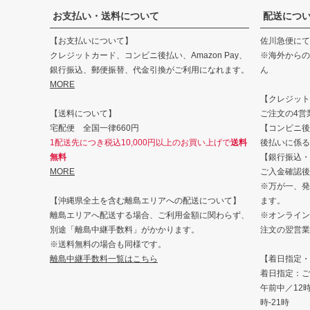
お支払い・送料について
配送につ
【お支払いについて】
佐川急便にて
クレジットカード、コンビニ後払い、Amazon Pay、
※海外からの
銀行振込、郵便振替、代金引換がご利用になれます。
ん
MORE
【クレジット・
【送料について】
ご注文の4営
宅配便 全国一律660円
【コンビニ後
1配送先につき税込10,000円以上のお買い上げで
送料
後払いに係る
無料
【銀行振込・
MORE
ご入金確認後
※万が一、発
【沖縄県全土を含む離島エリアへの配送について】
ます。
離島エリアへ配送する場合、ご利用金額に関わらず、
※オンライン
別途「離島中継手数料」がかかります。
注文の翌営業
※送料無料の場合も同様です。
離島中継手数料一覧はこちら
【着日指定・
着日指定：ご
午前中／12時-
時-21時