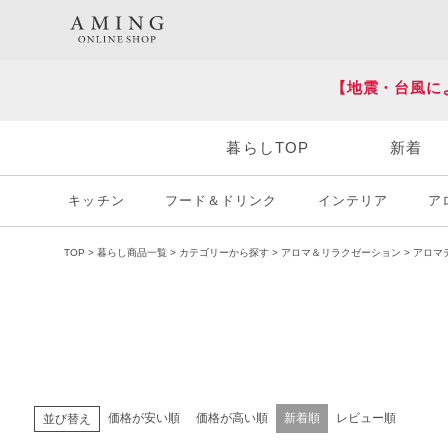
HOT KEY WORD
#炭八
#送料無料
【地震・台風に
暮らしTOP
新着
キッチン
フード＆ドリンク
インテリア
ア
TOP
暮らし商品一覧
カテゴリーから探す
アロマ＆リラクゼーション
アロマ
価格が安い順
価格が高い順
新着順
レビュー順
並び替え