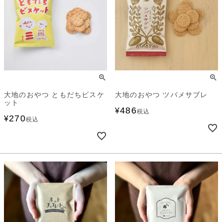
大地のおやつ ともだちビスケ
大地のおやつ ツバメサブレ
ット
486
¥
税込
270
¥
税込