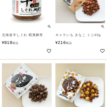
北海道牛しぐれ 蝦夷舞茸
キャラいも きなこ ミニ40g
918
216
¥
¥
税込
税込