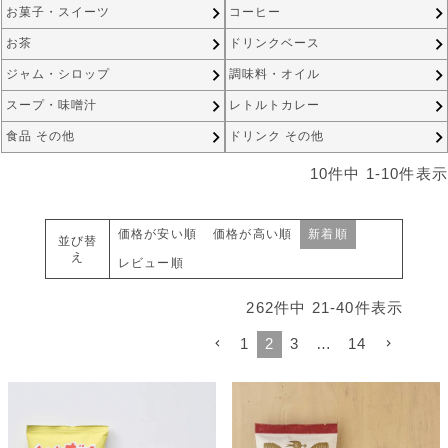
お菓子・スイーツ
コーヒー
お茶
ドリンクベース
ジャム・シロップ
調味料・オイル
スープ・味噌汁
レトルトカレー
食品 その他
ドリンク その他
10
件中
1
-
10
件表示
価格が安い順
価格が高い順
新着順
並び替
え
レビュー順
262
件中
21
-
40
件表示
1
2
3
…
14