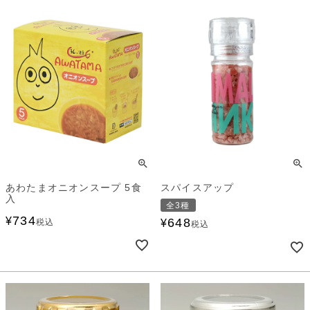
あわたまオニオンスープ 5食
スパイスアップ
入
全3種
734
¥
648
税込
¥
税込