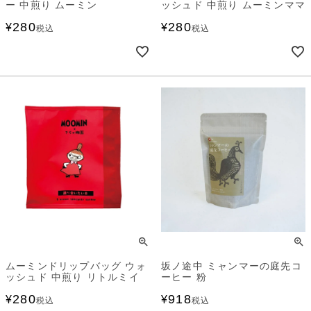
ー 中煎り ムーミン
ッシュド 中煎り ムーミンママ
280
280
¥
¥
税込
税込
ムーミンドリップバッグ ウォ
坂ノ途中 ミャンマーの庭先コ
ッシュド 中煎り リトルミイ
ーヒー 粉
280
918
¥
¥
税込
税込