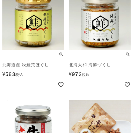
北海道産 秋鮭荒ほぐし
北海大和 海鮮づくし
583
972
¥
¥
税込
税込