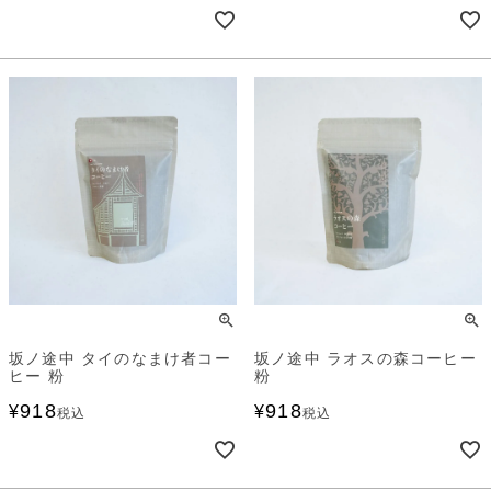
坂ノ途中 タイのなまけ者コー
坂ノ途中 ラオスの森コーヒー
ヒー 粉
粉
918
918
¥
¥
税込
税込