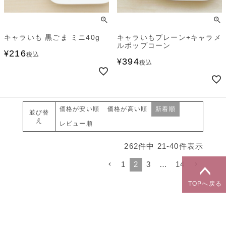
キャラいも 黒ごま ミニ40g
キャラいもプレーン+キャラメ
ルポップコーン
216
¥
税込
394
¥
税込
価格が安い順
価格が高い順
新着順
並び替
え
レビュー順
262
件中
21
-
40
件表示
1
2
3
…
14
TOPへ戻る