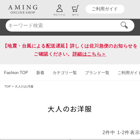
ご利用ガイド
HOT KEY WORD
#送料無料
マイページ
カート
【地震・台風による配送遅延】詳しくは佐川急便のお知らせを
ご確認ください。
詳細はこちら＞
Fashion TOP
新着
カテゴリ一覧
ブランド一覧
ご利用ガイ
TOP
大人のお洋服
大人のお洋服
2
件中
1
-
2
件表示