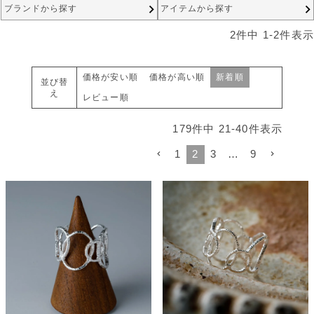
ブランドから探す
アイテムから探す
2
件中
1
-
2
件表示
価格が安い順
価格が高い順
新着順
並び替
え
レビュー順
179
件中
21
-
40
件表示
1
2
3
…
9