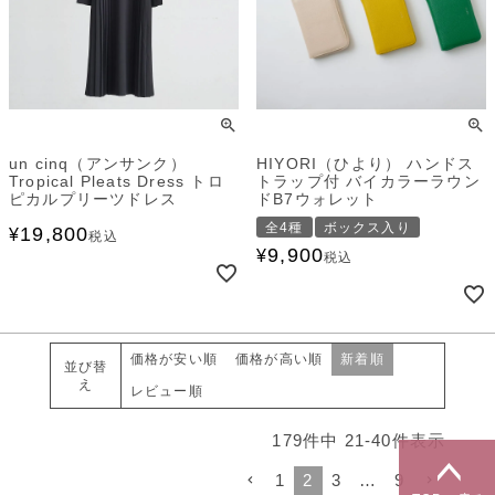
un cinq（アンサンク）
HIYORI（ひより） ハンドス
Tropical Pleats Dress トロ
トラップ付 バイカラーラウン
ピカルプリーツドレス
ドB7ウォレット
全4種
ボックス入り
19,800
¥
税込
9,900
¥
税込
価格が安い順
価格が高い順
新着順
並び替
え
レビュー順
179
件中
21
-
40
件表示
1
2
3
…
9