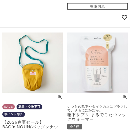
在庫切れ
いつもの靴下やタイツの上にプラスし
SALE
返品・交換不可
て、さらにぽかぽか。
靴下サプリ まるでこたつレッ
ポイント除外
グウォーマー
【2026春夏セール】
BAG'n'NOUN(バッグンナウ
全2種