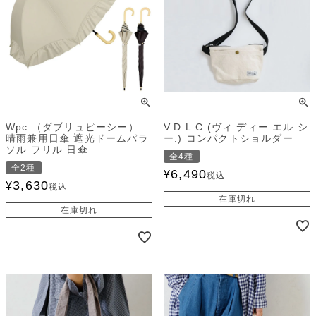
Wpc.（ダブリュピーシー）
V.D.L.C.(ヴィ.ディー.エル.シ
晴雨兼用日傘 遮光ドームパラ
ー.) コンパクトショルダー
ソル フリル 日傘
全4種
全2種
6,490
¥
税込
3,630
¥
税込
在庫切れ
在庫切れ