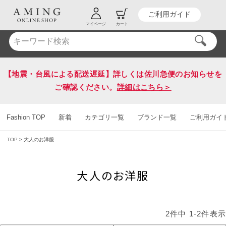
ご利用ガイド
HOT KEY WORD
#送料無料
マイページ
カート
【地震・台風による配送遅延】詳しくは佐川急便のお知らせを
ご確認ください。
詳細はこちら＞
Fashion TOP
新着
カテゴリ一覧
ブランド一覧
ご利用ガイ
TOP
大人のお洋服
大人のお洋服
2
件中
1
-
2
件表示