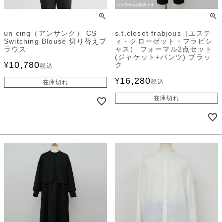
un cinq（アンサンク） CS
s.t.closet frabjous（エステ
Switching Blouse 切り替えブ
ィ・クローゼット・フラビシ
ラウス
ャス） フォーマル2点セット
(ジャケット+パンツ) ブラッ
10,780
¥
ク
税込
16,280
¥
税込
在庫切れ
在庫切れ