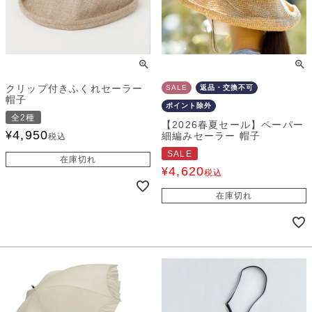
クリップ付きふくれセーラー
SALE
返品・交換不可
帽子
ポイント除外
全2種
【2026春夏セール】ペーパー
4,950
¥
細編みセーラー 帽子
税込
SALE
在庫切れ
4,620
¥
税込
在庫切れ