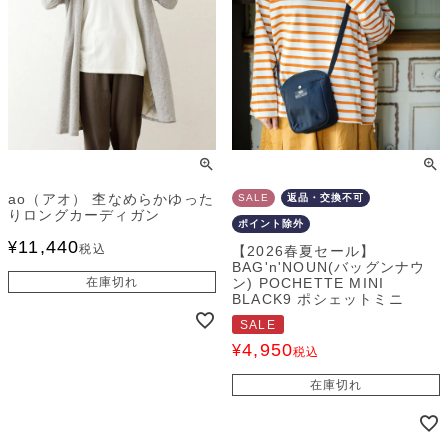
ao（アオ） 杢なめらかゆった
SALE
返品・交換不可
りロングカーディガン
ポイント除外
11,440
¥
税込
【2026春夏セール】
BAG'n'NOUN(バッグンナウ
在庫切れ
ン) POCHETTE MINI
BLACK9 ポシェットミニ
SALE
4,950
¥
税込
在庫切れ