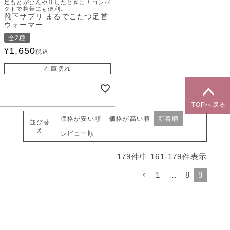
足もとがひんやりしたときに！コンパ
クトで携帯にも便利。
靴下サプリ まるでこたつ足首
ウォーマー
全2種
1,650
¥
税込
在庫切れ
TOPへ戻る
価格が安い順
価格が高い順
新着順
並び替
え
レビュー順
179
件中
161
-
179
件表示
1
…
8
9