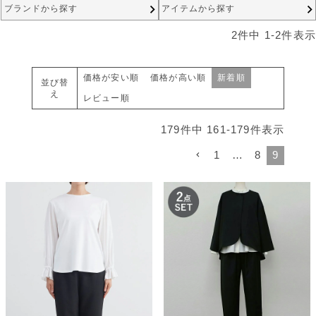
ブランドから探す
アイテムから探す
2
件中
1
-
2
件表示
価格が安い順
価格が高い順
新着順
並び替
え
レビュー順
179
件中
161
-
179
件表示
1
…
8
9