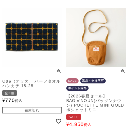
Otta（オッタ） ハーフタオル
SALE
返品・交換不可
ハンカチ 18-28
ポイント除外
全2種
【2026春夏セール】
770
¥
BAG'n'NOUN(バッグンナウ
税込
ン) POCHETTE MINI GOLD
ポシェットミニ
在庫切れ
SALE
4,950
¥
税込