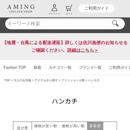
ご利用ガイド
HOT KEY WORD
#送料無料
マイページ
カート
【地震・台風による配送遅延】詳しくは佐川急便のお知らせを
ご確認ください。
詳細はこちら＞
Fashion TOP
新着
カテゴリ一覧
ブランド一覧
ご利用ガイ
TOP
大人のお洋服
アイテムから探す
ファッション小物
ハンカチ
ハンカチ
価格が安い順
価格が高い順
新着順
並び替