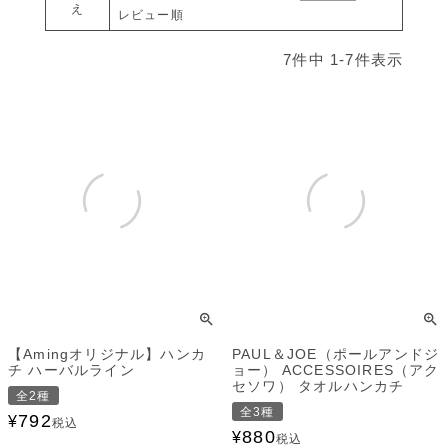
え
レビュー順
7
件中
1
-
7
件表示
【Amingオリジナル】ハンカ
PAUL＆JOE（ポールアンドジ
チ ハーバルライン
ョー） ACCESSOIRES（アク
セソワ） タオルハンカチ
全2種
全3種
792
¥
税込
880
¥
税込