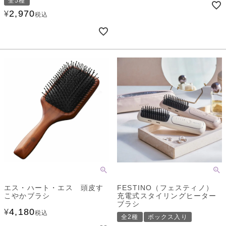
全5種
2,970
¥
税込
エス・ハート・エス 頭皮す
FESTINO（フェスティノ）
こやかブラシ
充電式スタイリングヒーター
ブラシ
4,180
¥
税込
全2種
ボックス入り