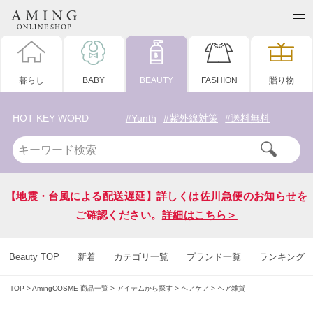
暮らし
BABY
BEAUTY
FASHION
贈り物
HOT KEY WORD
#Yunth
#紫外線対策
#送料無料
【地震・台風による配送遅延】詳しくは佐川急便のお知らせを
ご確認ください。
詳細はこちら＞
Beauty TOP
新着
カテゴリ一覧
ブランド一覧
ランキング
TOP
AmingCOSME 商品一覧
アイテムから探す
ヘアケア
ヘア雑貨