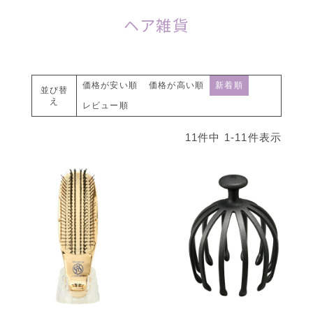
ヘア雑貨
価格が安い順
価格が高い順
新着順
並び替
え
レビュー順
11
件中
1
-
11
件表示