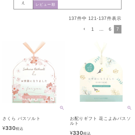
え
レビュー順
137
件中
121
-
137
件表示
1
…
6
7
さくら バスソルト
お配りギフト 花こよみバスソ
ルト
330
¥
税込
330
¥
税込