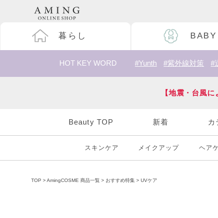
暮らし
BABY
HOT KEY WORD
#Yunth
#紫外線対策
#
【地震・台風に
Beauty TOP
新着
カ
スキンケア
メイクアップ
ヘア
TOP
AmingCOSME 商品一覧
おすすめ特集
UVケア