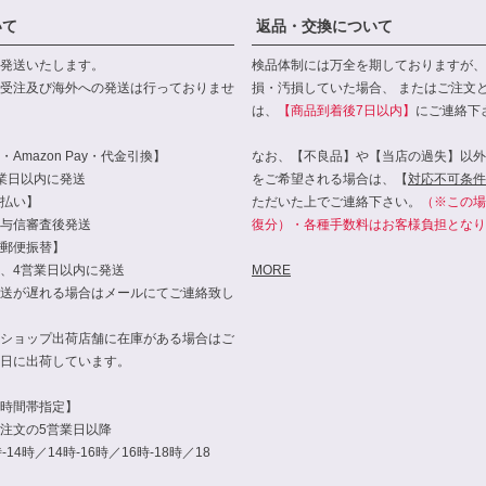
いて
返品・交換について
発送いたします。
検品体制には万全を期しておりますが、
受注及び海外への発送は行っておりませ
損・汚損していた場合、 またはご注文
は、
【商品到着後7日以内】
にご連絡下
Amazon Pay・代金引換】
なお、【不良品】や【当店の過失】以外
業日以内に発送
をご希望される場合は、【
対応不可条件
払い】
ただいた上でご連絡下さい。
（※この場
与信審査後発送
復分）・各種手数料はお客様負担となり
郵便振替】
、4営業日以内に発送
MORE
送が遅れる場合はメールにてご連絡致し
ショップ出荷店舗に在庫がある場合はご
日に出荷しています。
時間帯指定】
注文の5営業日以降
14時／14時-16時／16時-18時／18