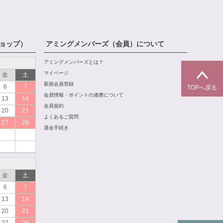
ョップ）
アミングメンバーズ（会員）について
アミングメンバーズとは？
マイページ
金
土
新規会員登録
6
7
TOPへ戻る
会員情報・ポイントの連携について
13
14
会員規約
20
21
よくあるご質問
27
28
退会手続き
金
土
6
7
13
14
20
21