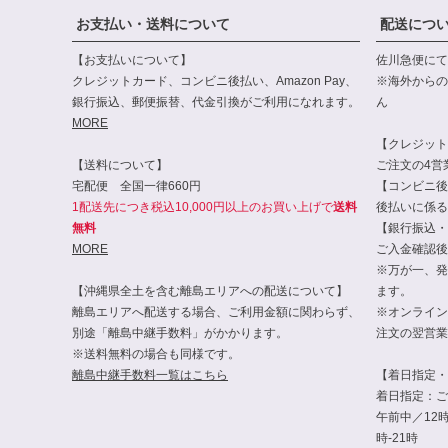
お支払い・送料について
配送につ
【お支払いについて】
佐川急便にて
クレジットカード、コンビニ後払い、Amazon Pay、
※海外からの
銀行振込、郵便振替、代金引換がご利用になれます。
ん
MORE
【クレジット・
【送料について】
ご注文の4営
宅配便 全国一律660円
【コンビニ後
1配送先につき税込10,000円以上のお買い上げで
送料
後払いに係る
無料
【銀行振込・
MORE
ご入金確認後
※万が一、発
【沖縄県全土を含む離島エリアへの配送について】
ます。
離島エリアへ配送する場合、ご利用金額に関わらず、
※オンライン
別途「離島中継手数料」がかかります。
注文の翌営業
※送料無料の場合も同様です。
離島中継手数料一覧はこちら
【着日指定・
着日指定：ご
午前中／12時-
時-21時