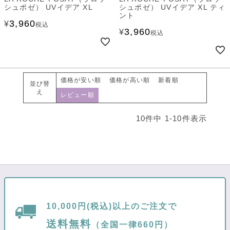
シュポゼ） UVイデア XL
シュポゼ） UVイデア XL ティ
ント
3,960
¥
税込
3,960
¥
税込
価格が安い順
価格が高い順
新着順
並び替
え
レビュー順
10
件中
1
-
10
件表示
10,000円(税込)以上のご注文で
送料無料
（全国一律660円）