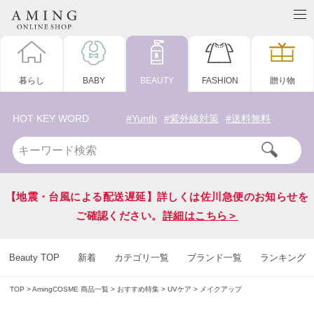
暮らし
BABY
BEAUTY
FASHION
贈り物
HOT KEY WORD
#Yunth
#紫外線対策
#送料無料
【地震・台風による配送遅延】詳しくは佐川急便のお知らせを
ご確認ください。
詳細はこちら＞
Beauty TOP
新着
カテゴリ一覧
ブランド一覧
ランキング
TOP
AmingCOSME 商品一覧
おすすめ特集
UVケア
メイクアップ